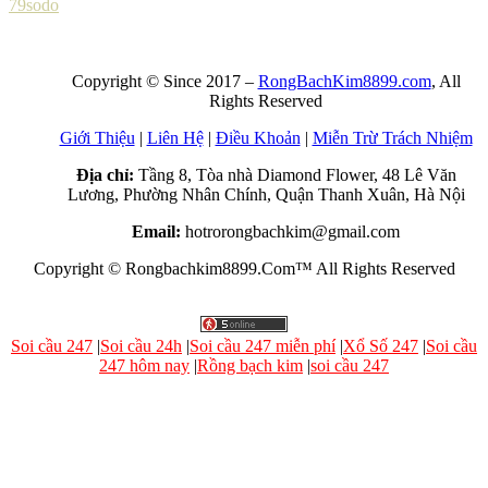
79sodo
Copyright © Since 2017 –
RongBachKim8899.com
, All
Rights Reserved
Giới Thiệu
|
Liên Hệ
|
Điều Khoản
|
Miễn Trừ Trách Nhiệm
Địa chỉ:
Tầng 8, Tòa nhà Diamond Flower, 48 Lê Văn
Lương, Phường Nhân Chính, Quận Thanh Xuân, Hà Nội
Email:
hotrorongbachkim@gmail.com
Copyright © Rongbachkim8899.Com™ All Rights Reserved
Soi cầu 247
|
Soi cầu 24h
|
Soi cầu 247 miễn phí
|
Xổ Số 247
|
Soi cầu
247 hôm nay
|
Rồng bạch kim
|
soi cầu 247