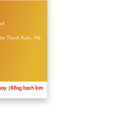
ved
uận Thanh Xuân, Hà
nay
|
Rồng bạch kim