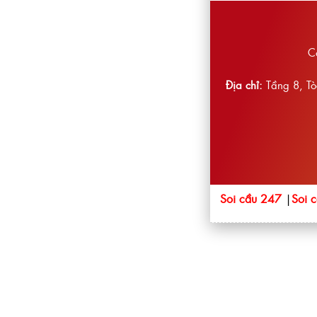
C
Địa chỉ:
Tầng 8, Tò
Soi cầu 247
|
Soi 