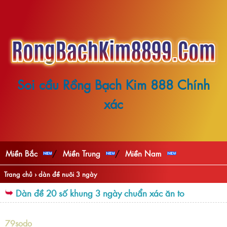
Soi cầu Rồng Bạch Kim 888 Chính
xác
/
/
Miền Bắc
Miền Trung
Miền Nam
Trang chủ
›
dàn đề nuôi 3 ngày
Dàn đề 20 số khung 3 ngày chuẩn xác ăn to
79sodo