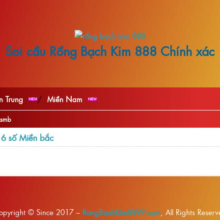
Soi cầu Rồng Bạch Kim 888 Chính xác
/
n Trung
Miền Nam
xsmb
 6 số Miền bắc
opyright © Since 2017 –
RongBachKim8899.com
, All Rights Reser