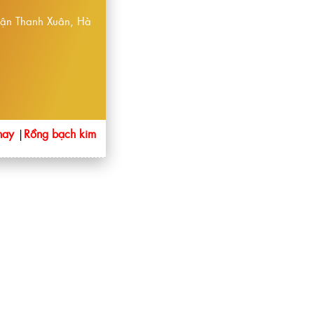
uận Thanh Xuân, Hà
nay
|
Rồng bạch kim