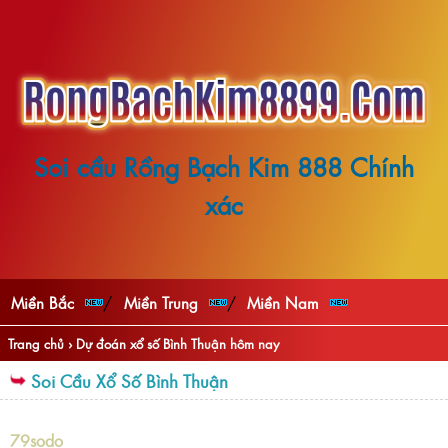
Soi cầu Rồng Bạch Kim 888 Chính
xác
/
/
Miền Bắc
Miền Trung
Miền Nam
Trang chủ
›
Dự đoán xổ số Bình Thuận hôm nay
Soi Cầu Xổ Số Bình Thuận
79sodo