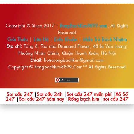
Copyright © Since 2017 –
RongBachKim8899.com
, All Rights
Reserved
Giới Thiệu
|
Liên Hệ
|
Điều Khoản
|
Miễn Trừ Trách Nhiệm
Địa chỉ:
Tầng 8, Tòa nhà Diamond Flower, 48 Lê Văn Lương,
Phường Nhân Chính, Quận Thanh Xuân, Hà Nội
Email:
hotrorongbachkim@gmail.com
Copyright © Rongbachkim8899.Com™ All Rights Reserved
Soi cầu 247
|
Soi cầu 24h
|
Soi cầu 247 miễn phí
|
Xổ Số
247
|
Soi cầu 247 hôm nay
|
Rồng bạch kim
|
soi cầu 247