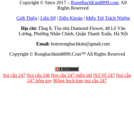
Copyright © Since 2017 –
RongBachKim8899.com
, All
Rights Reserved
Giới Thiệu
|
Liên Hệ
|
Điều Khoản
|
Miễn Trừ Trách Nhiệm
Địa chỉ:
Tầng 8, Tòa nhà Diamond Flower, 48 Lê Văn
Lương, Phường Nhân Chính, Quận Thanh Xuân, Hà Nội
Email:
hotrorongbachkim@gmail.com
Copyright © Rongbachkim8899.Com™ All Rights Reserved
Soi cầu 247
|
Soi cầu 24h
|
Soi cầu 247 miễn phí
|
Xổ Số 247
|
Soi cầu
247 hôm nay
|
Rồng bạch kim
|
soi cầu 247