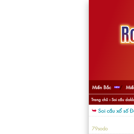
/
Miền Bắc
Miề
Trang chủ
›
Soi cầu dakl
Soi cầu xổ số Đ
79sodo