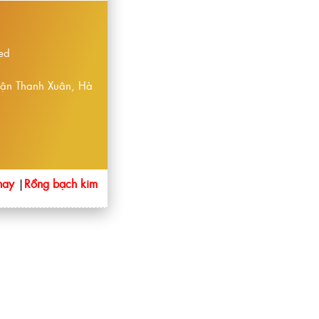
ved
uận Thanh Xuân, Hà
nay
|
Rồng bạch kim