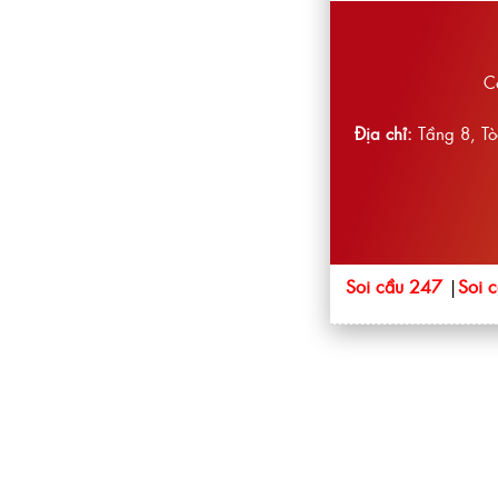
C
Địa chỉ:
Tầng 8, Tò
Soi cầu 247
|
Soi 