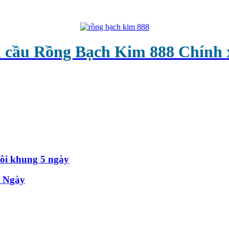
i cầu Rồng Bạch Kim 888 Chính 
uôi khung 5 ngày
7 Ngày