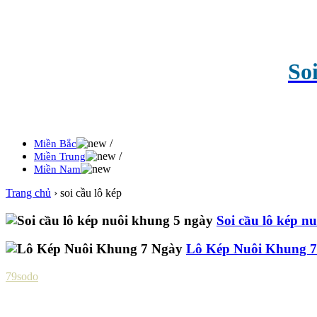
So
/
Miền Bắc
/
Miền Trung
Miền Nam
Trang chủ
›
soi cầu lô kép
Soi cầu lô kép n
Lô Kép Nuôi Khung 
79sodo