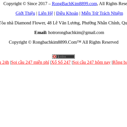
Copyright © Since 2017 –
RongBachKim8899.com
, All Rights Res
Giới Thiệu
|
Liên Hệ
|
Điều Khoản
|
Miễn Trừ Trách Nhiệm
Tòa nhà Diamond Flower, 48 Lê Văn Lương, Phường Nhân Chính, Q
Email:
hotrorongbachkim@gmail.com
Copyright © Rongbachkim8899.Com™ All Rights Reserved
u 24h
|
Soi cầu 247 miễn phí
|
Xổ Số 247
|
Soi cầu 247 hôm nay
|
Rồng b