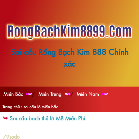
Soi cầu Rồng Bạch Kim 888 Chính
xác
/
/
Miền Bắc
Miền Trung
Miền Nam
Trang chủ
›
soi cầu lô miền bắc
Soi cầu bạch thủ lô MB Miễn Phí
79sodo