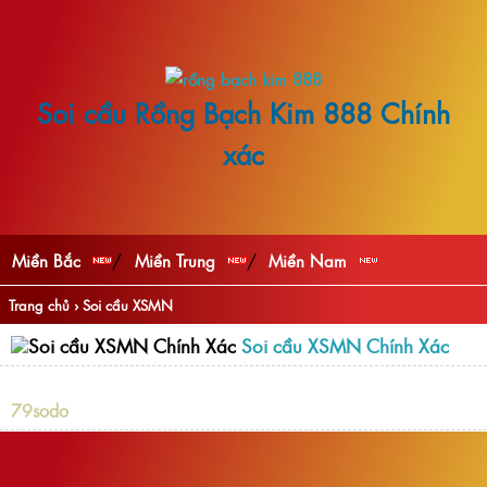
Soi cầu Rồng Bạch Kim 888 Chính
xác
/
/
Miền Bắc
Miền Trung
Miền Nam
Trang chủ
›
Soi cầu XSMN
Soi cầu XSMN Chính Xác
79sodo