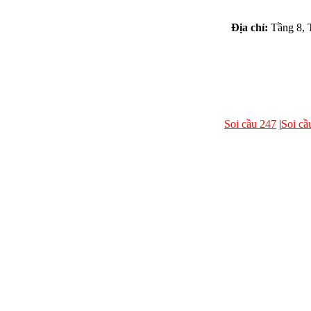
Địa chỉ:
Tầng 8, 
Soi cầu 247
|
Soi cầ