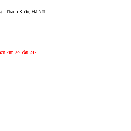
uận Thanh Xuân, Hà Nội
ạch kim
|
soi cầu 247