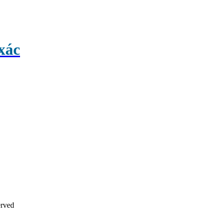
xác
erved