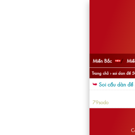
/
Miền Bắc
Miề
Trang chủ
›
soi dan đề 5
Soi cầu dàn đề 
79sodo
C