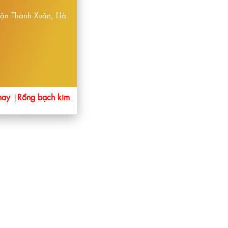
uận Thanh Xuân, Hà
nay
|
Rồng bạch kim