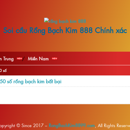
Soi cầu Rồng Bạch Kim 888 Chính xác
/
n Trung
Miền Nam
0 số
50 số rồng bạch kim bất bại
opyright © Since 2017 –
RongBachKim8899.com
, All Rights Reser