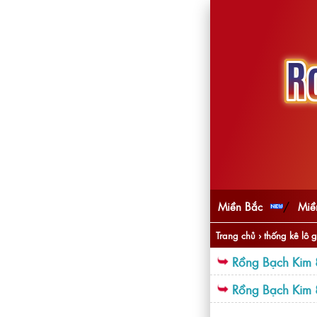
/
Miền Bắc
Miề
Trang chủ
›
thống kê lô 
Rồng Bạch Kim
Rồng Bạch Kim