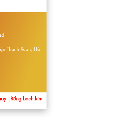
ved
uận Thanh Xuân, Hà
nay
|
Rồng bạch kim