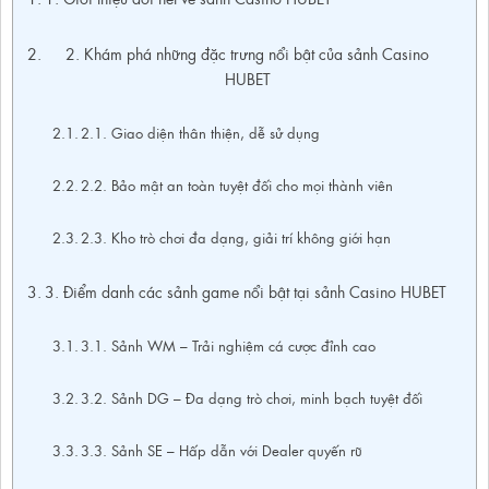
2. Khám phá những đặc trưng nổi bật của sảnh Casino
HUBET
2.1. Giao diện thân thiện, dễ sử dụng
2.2. Bảo mật an toàn tuyệt đối cho mọi thành viên
2.3. Kho trò chơi đa dạng, giải trí không giới hạn
3. Điểm danh các sảnh game nổi bật tại sảnh Casino HUBET
3.1. Sảnh WM – Trải nghiệm cá cược đỉnh cao
3.2. Sảnh DG – Đa dạng trò chơi, minh bạch tuyệt đối
3.3. Sảnh SE – Hấp dẫn với Dealer quyến rũ