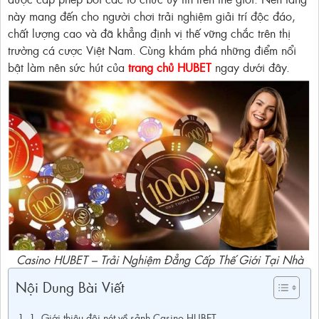
này mang đến cho người chơi trải nghiệm giải trí độc đáo,
chất lượng cao và đã khẳng định vị thế vững chắc trên thị
trường cá cược Việt Nam. Cùng khám phá những điểm nổi
bật làm nên sức hút của
trang chủ HUBET
ngay dưới đây.
Casino HUBET – Trải Nghiệm Đẳng Cấp Thế Giới Tại Nhà
Nội Dung Bài Viết
1. Giới thiệu đôi nét về sảnh Casino HUBET