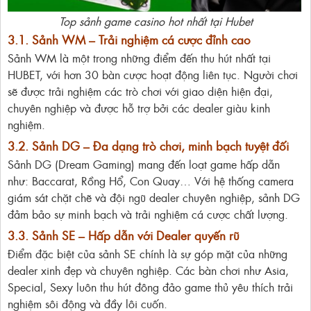
Top sảnh game casino hot nhất tại Hubet
3.1. Sảnh WM – Trải nghiệm cá cược đỉnh cao
Sảnh WM là một trong những điểm đến thu hút nhất tại
HUBET, với hơn 30 bàn cược hoạt động liên tục. Người chơi
sẽ được trải nghiệm các trò chơi với giao diện hiện đại,
chuyên nghiệp và được hỗ trợ bởi các dealer giàu kinh
nghiệm.
3.2. Sảnh DG – Đa dạng trò chơi, minh bạch tuyệt đối
Sảnh DG (Dream Gaming) mang đến loạt game hấp dẫn
như: Baccarat, Rồng Hổ, Con Quay… Với hệ thống camera
giám sát chặt chẽ và đội ngũ dealer chuyên nghiệp, sảnh DG
đảm bảo sự minh bạch và trải nghiệm cá cược chất lượng.
3.3. Sảnh SE – Hấp dẫn với Dealer quyến rũ
Điểm đặc biệt của sảnh SE chính là sự góp mặt của những
dealer xinh đẹp và chuyên nghiệp. Các bàn chơi như Asia,
Special, Sexy luôn thu hút đông đảo game thủ yêu thích trải
nghiệm sôi động và đầy lôi cuốn.