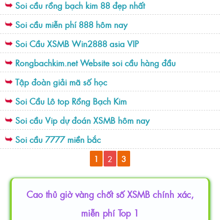
Soi cầu rồng bạch kim 88 đẹp nhất
Soi cầu miễn phí 888 hôm nay
Soi Cầu XSMB Win2888 asia VIP
Rongbachkim.net Website soi cầu hàng đầu
Tập đoàn giải mã số học
Soi Cầu Lô top Rồng Bạch Kim
Soi cầu Vip dự đoán XSMB hôm nay
Soi cầu 7777 miền bắc
1
2
3
Cao thủ giờ vàng chốt số XSMB chính xác,
miễn phí Top 1