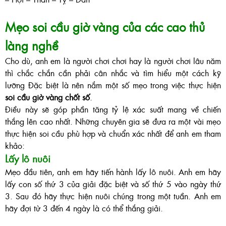
Mẹo soi cầu giờ vàng của các cao thủ
làng nghề
Cho dù, anh em là người chơi chơi hay là người chơi lâu năm
thì chắc chắn cần phải cân nhắc và tìm hiểu một cách kỹ
lưỡng Đặc biệt là nên nắm một số mẹo trong việc thực hiện
soi cầu giờ vàng chốt số
.
Điều này sẽ góp phần tăng tỷ lệ xác suất mang về chiến
thắng lên cao nhất. Những chuyên gia sẽ đưa ra một vài mẹo
thực hiện soi cầu phù hợp và chuẩn xác nhất để anh em tham
khảo:
Lấy lô nuôi
Mẹo đầu tiên, anh em hãy tiến hành lấy lô nuôi. Anh em hãy
lấy con số thứ 3 của giải đặc biệt và số thứ 5 vào ngày thứ
3. Sau đó hãy thực hiện nuôi chúng trong một tuần. Anh em
hãy đợi từ 3 đến 4 ngày là có thể thắng giải.