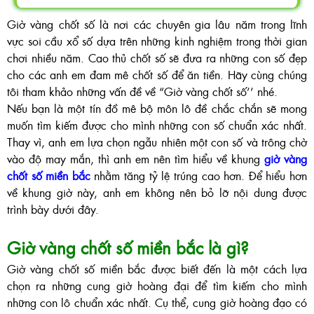
Giờ vàng chốt số là nơi các chuyên gia lâu năm trong lĩnh
vực soi cầu xổ số dựa trên những kinh nghiệm trong thời gian
chơi nhiều năm. Cao thủ chốt số sẽ đưa ra những con số đẹp
cho các anh em đam mê chốt số để ăn tiền. Hãy cùng chúng
tôi tham khảo những vấn đề về “Giờ vàng chốt số’’ nhé.
Nếu bạn là một tín đồ mê bộ môn lô đề chắc chắn sẽ mong
muốn tìm kiếm được cho mình những con số chuẩn xác nhất.
Thay vì, anh em lựa chọn ngẫu nhiên một con số và trông chờ
vào độ may mắn, thì anh em nên tìm hiểu về khung
giờ vàng
chốt số miền bắc
nhằm tăng tỷ lệ trúng cao hơn. Để hiểu hơn
về khung giờ này, anh em không nên bỏ lỡ nội dung được
trình bày dưới đây.
Giờ vàng chốt số miền bắc là gì?
Giờ vàng chốt số miền bắc được biết đến là một cách lựa
chọn ra những cung giờ hoàng đại để tìm kiếm cho mình
những con lô chuẩn xác nhất. Cụ thể, cung giờ hoàng đạo có