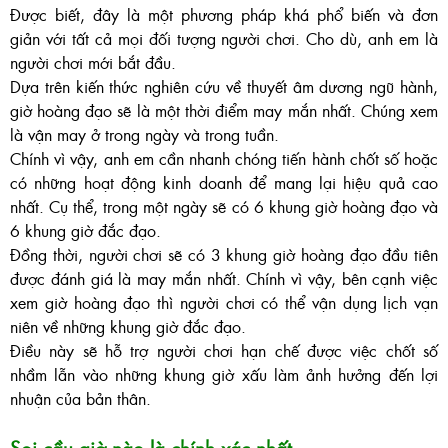
Được biết, đây là một phương pháp khá phổ biến và đơn
giản với tất cả mọi đối tượng người chơi. Cho dù, anh em là
người chơi mới bắt đầu.
Dựa trên kiến thức nghiên cứu về thuyết âm dương ngũ hành,
giờ hoàng đạo sẽ là một thời điểm may mắn nhất. Chúng xem
là vận may ở trong ngày và trong tuần.
Chính vì vậy, anh em cần nhanh chóng tiến hành chốt số hoặc
có những hoạt động kinh doanh để mang lại hiệu quả cao
nhất. Cụ thể, trong một ngày sẽ có 6 khung giờ hoàng đạo và
6 khung giờ đắc đạo.
Đồng thời, người chơi sẽ có 3 khung giờ hoàng đạo đầu tiên
được đánh giá là may mắn nhất. Chính vì vậy, bên cạnh việc
xem giờ hoàng đạo thì người chơi có thể vận dụng lịch vạn
niên về những khung giờ đắc đạo.
Điều này sẽ hỗ trợ người chơi hạn chế được việc chốt số
nhầm lẫn vào những khung giờ xấu làm ảnh hưởng đến lợi
nhuận của bản thân.