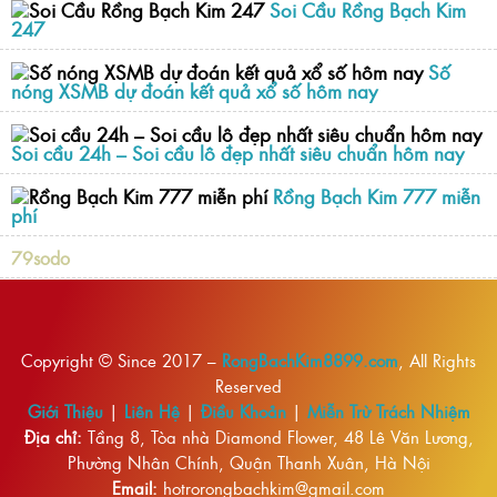
Soi Cầu Rồng Bạch Kim
247
Số
nóng XSMB dự đoán kết quả xổ số hôm nay
Soi cầu 24h – Soi cầu lô đẹp nhất siêu chuẩn hôm nay
Rồng Bạch Kim 777 miễn
phí
79sodo
Copyright © Since 2017 –
RongBachKim8899.com
, All Rights
Reserved
Giới Thiệu
|
Liên Hệ
|
Điều Khoản
|
Miễn Trừ Trách Nhiệm
Địa chỉ:
Tầng 8, Tòa nhà Diamond Flower, 48 Lê Văn Lương,
Phường Nhân Chính, Quận Thanh Xuân, Hà Nội
Email:
hotrorongbachkim@gmail.com