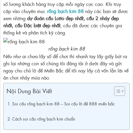
số lượng khách hàng truy cập mỗi ngày cực cao. Khi truy
cập vào chuyên mục
rồng bạch kim 88
này các bạn sẽ được
xem những
dự đoán cầu Lotto đẹp nhất, cầu 2 nháy đẹp
nhất, cầu Đặc biệt đẹp nhất
, cầu đã được các chuyên gia
thống kê và phân tích kỹ càng.
rồng bạch kim 88
Nếu như ai chưa lấy số để chơi thì nhanh tay lấy giấy bút ra
ghi lại những con số chúng tôi đăng tải ở dưới đây và gửi
ngay cho chủ lô đề Miền Bắc để tối nay lấy cả vốn lẫn lãi về
ăn chơi nhảy múa nào.
Nội Dung Bài Viết
Soi cầu rồng bạch kim 88 – Soi cầu lô đề 888 miền bắc
Cách soi cầu rồng bạch kim chuẩn