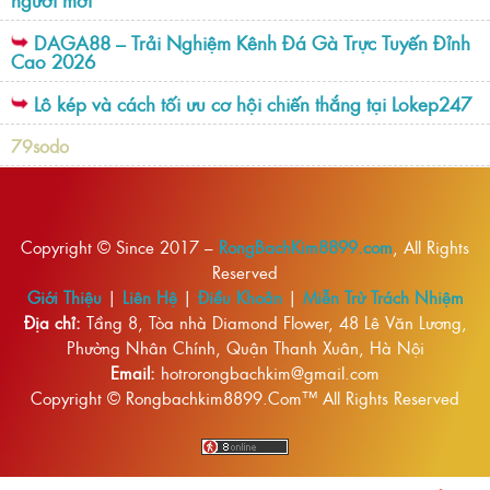
DAGA88 – Trải Nghiệm Kênh Đá Gà Trực Tuyến Đỉnh
Cao 2026
Lô kép và cách tối ưu cơ hội chiến thắng tại Lokep247
79sodo
Copyright © Since 2017 –
RongBachKim8899.com
, All Rights
Reserved
Giới Thiệu
|
Liên Hệ
|
Điều Khoản
|
Miễn Trừ Trách Nhiệm
Địa chỉ:
Tầng 8, Tòa nhà Diamond Flower, 48 Lê Văn Lương,
Phường Nhân Chính, Quận Thanh Xuân, Hà Nội
Email:
hotrorongbachkim@gmail.com
Copyright © Rongbachkim8899.Com™ All Rights Reserved