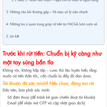
Những câu hỏi thường gặp – Và mẹo xử lý siêu nhanh
Những lưu ý quan trọng giúp rút tiền tại HitClub luôn suôn sẻ
Lời kết
Trước khi rút tiền: Chuẩn bị kỹ càng như
một tay súng bắn tỉa
Không vội, không hấp tấp – cược thủ lão luyện hiểu rằng
muốn rút tiền thần tốc, cần chuẩn bị đầy đủ đạn dược.
Tài khoản đã xác minh? Nếu chưa, đừng mơ rút
Đầu tiên, bạn phải xác minh:
Số điện thoại (để tránh kẻ gian chiếm đoạt tài khoản)
Email (để nhận mã OTP và cập nhật giao dịch)