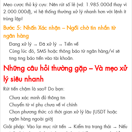
Mẹo cược thủ kỳ cựu: Nên rút số lẻ (vd: 1.985.000đ thay vì
2.000.000đ), vì hệ thống thường xử lý nhanh hơn với lệnh ít
trùng lặp!
Bước 5: Nhấn Xác nhận – Ngồi chờ tin nhắn từ
ngân hàng
Đang xử lý → Đã xử lý → Tiền về
Cùng lúc đó, SMS hoặc thông báo từ ngân hàng/ví sẽ
ting ting báo tiền vào tài khoản.
Những câu hỏi thường gặp – Và mẹo xử
lý siêu nhanh
Rút tiền chậm là sao? Do bạn:
Chưa xác minh đủ thông tin
Chuyển từ ví phụ chưa về ví chính
Chọn phương thức có thời gian xử lý lâu (USDT hoặc
ngân hàng ngoài giờ)
Giải pháp: Vào lại mục rút tiền → Kiểm tra trạng thái → Nếu