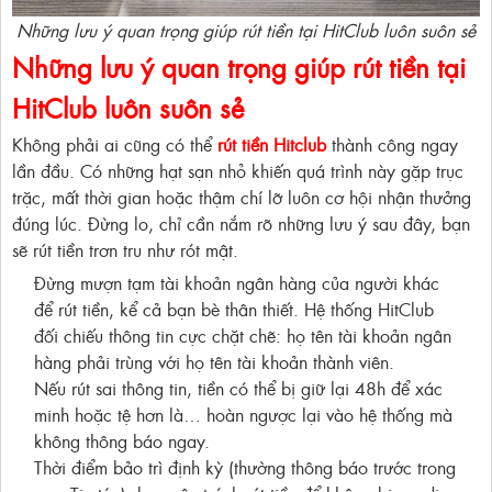
Những lưu ý quan trọng giúp rút tiền tại HitClub luôn suôn sẻ
Những lưu ý quan trọng giúp rút tiền tại
HitClub luôn suôn sẻ
Không phải ai cũng có thể
rút tiền Hitclub
thành công ngay
lần đầu. Có những hạt sạn nhỏ khiến quá trình này gặp trục
trặc, mất thời gian hoặc thậm chí lỡ luôn cơ hội nhận thưởng
đúng lúc. Đừng lo, chỉ cần nắm rõ những lưu ý sau đây, bạn
sẽ rút tiền trơn tru như rót mật.
Đừng mượn tạm tài khoản ngân hàng của người khác
để rút tiền, kể cả bạn bè thân thiết. Hệ thống HitClub
đối chiếu thông tin cực chặt chẽ: họ tên tài khoản ngân
hàng phải trùng với họ tên tài khoản thành viên.
Nếu rút sai thông tin, tiền có thể bị giữ lại 48h để xác
minh hoặc tệ hơn là… hoàn ngược lại vào hệ thống mà
không thông báo ngay.
Thời điểm bảo trì định kỳ (thường thông báo trước trong