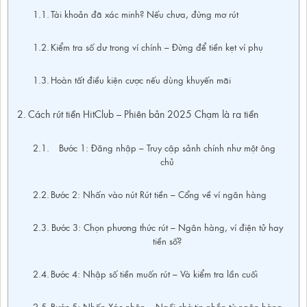
Tài khoản đã xác minh? Nếu chưa, đừng mơ rút
Kiểm tra số dư trong ví chính – Đừng để tiền kẹt ví phụ
Hoàn tất điều kiện cược nếu dùng khuyến mãi
Cách rút tiền HitClub – Phiên bản 2025 Chạm là ra tiền
Bước 1: Đăng nhập – Truy cập sảnh chính như một ông
chủ
Bước 2: Nhấn vào nút Rút tiền – Cổng về ví ngân hàng
Bước 3: Chọn phương thức rút – Ngân hàng, ví điện tử hay
tiền số?
Bước 4: Nhập số tiền muốn rút – Và kiểm tra lần cuối
Bước 5: Nhấn Xác nhận – Ngồi chờ tin nhắn từ ngân hàng