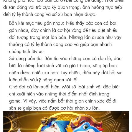
đi săn đóng vai trò cực kỳ quan trọng, ảnh hưởng trực tiếp
đến tỷ lệ thành công và số xu bạn nhận được.
Bắn khi mục tiêu gần nhau: Nếu thấy các con cá bơi
gần nhau, đây chính là cơ hội vàng để tiêu diệt nhiều
đối tượng trong một lần bắn. Những lần đi săn như vậy
thường có tỷ lệ thành công cao và giúp bạn nhanh
chóng tích lũy xu.
Sử dụng bắn tỉa: Bắn tỉa vào những con cá đơn lẻ, đặc
biệt là những loài sinh vật có giá trị cao, sẽ giúp bạn
nhận được nhiều xu hơn. Tuy nhiên, điều này đòi hỏi sự
kiên nhẫn và kỹ năng quan sát tốt.
Chờ đợi cá lớn xuất hiện: Một số loài sinh vật đặc biệt
chỉ xuất hiện vào những thời điểm nhất định trong
game. Vì vậy, việc nắm bắt thời gian chính xác để đi
săn sẽ giúp bạn có được cơ hội nhận xu lớn.