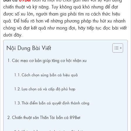
chiến thuật và kỹ năng. Tuy không quá khó nhưng để đạt
được số xu lớn, người tham gia phải tìm ra cách thức hiệu
quả. Để hiểu rõ hơn về những phương pháp thu hút xu nhanh
chóng và đạt kết quả như mong đợi, hãy tiếp tục đọc bài viết
dưới đây.
Nội Dung Bài Viết
Các mẹo cơ bản giúp tăng cơ hội nhận xu
Cách chọn súng bắn cá hiệu quả
Lựa chọn cá và cấp độ phù hợp
Thời điểm bắn cá quyết định thành công
Chiến thuật săn Thần Tài bắn cá 89Bet