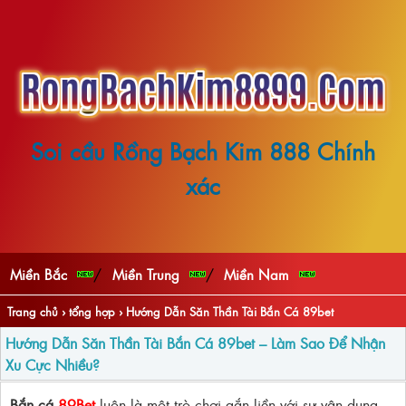
Soi cầu Rồng Bạch Kim 888 Chính
xác
/
/
Miền Bắc
Miền Trung
Miền Nam
Trang chủ
›
tổng hợp
›
Hướng Dẫn Săn Thần Tài Bắn Cá 89bet
Hướng Dẫn Săn Thần Tài Bắn Cá 89bet – Làm Sao Để Nhận
Xu Cực Nhiều?
Bắn cá
89Bet
luôn là một trò chơi gắn liền với sự vận dụng