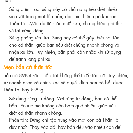
hơn.
Súng điện: Loại súng này có khả năng tiêu diệt nhiều
sinh vật trong một lần bắn, đặc biệt hiệu quả khi săn
Thần Tài. Mặc dù tiêu tốn nhiều xu, nhưng hiệu quả thu
về lại xứng đáng.
Súng phóng tên lửa: Súng này có thể gây thiệt hại lớn
cho cá thần, giúp bạn tiêu diệt chúng nhanh chóng và
nhận xu lớn. Tuy nhiên, cần phải cân nhắc khi sử dụng
để tránh lãng phí xu.
Mẹo bắn cá thần tốc
bắn cá 89Bet săn Thần Tài không thể thiếu tốc độ. Tuy nhiên,
sự nhanh nhẹn và chính xác sẽ quyết định bạn có bắt được
Thần Tài hay không.
Sử dụng súng tự động: Với súng tự động, bạn có thể
bắn liên tục mà không cần bấm quá nhiều, giúp tiêu
diệt cá thần nhanh chóng.
Phân tán: Đừng chỉ tập trung vào một con cá Thần Tài
duy nhất. Thay vào đó, hãy bắn đều vào nhiều con để