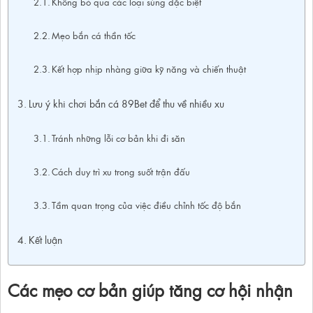
Không bỏ qua các loại súng đặc biệt
Mẹo bắn cá thần tốc
Kết hợp nhịp nhàng giữa kỹ năng và chiến thuật
Lưu ý khi chơi bắn cá 89Bet để thu về nhiều xu
Tránh những lỗi cơ bản khi đi săn
Cách duy trì xu trong suốt trận đấu
Tầm quan trọng của việc điều chỉnh tốc độ bắn
Kết luận
Các mẹo cơ bản giúp tăng cơ hội nhận