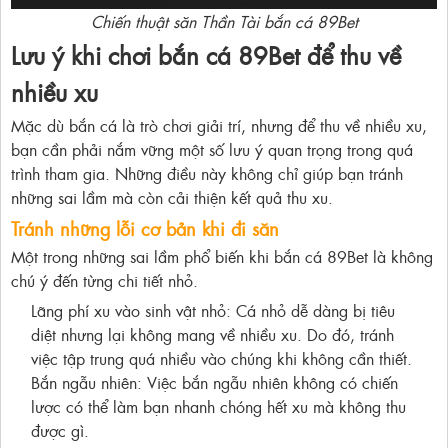
Chiến thuật săn Thần Tài bắn cá 89Bet
Lưu ý khi chơi bắn cá 89Bet để thu về
nhiều xu
Mặc dù bắn cá là trò chơi giải trí, nhưng để thu về nhiều xu,
bạn cần phải nắm vững một số lưu ý quan trọng trong quá
trình tham gia. Những điều này không chỉ giúp bạn tránh
những sai lầm mà còn cải thiện kết quả thu xu.
Tránh những lỗi cơ bản khi đi săn
Một trong những sai lầm phổ biến khi bắn cá 89Bet là không
chú ý đến từng chi tiết nhỏ.
Lãng phí xu vào sinh vật nhỏ: Cá nhỏ dễ dàng bị tiêu
diệt nhưng lại không mang về nhiều xu. Do đó, tránh
việc tập trung quá nhiều vào chúng khi không cần thiết.
Bắn ngẫu nhiên: Việc bắn ngẫu nhiên không có chiến
lược có thể làm bạn nhanh chóng hết xu mà không thu
được gì.