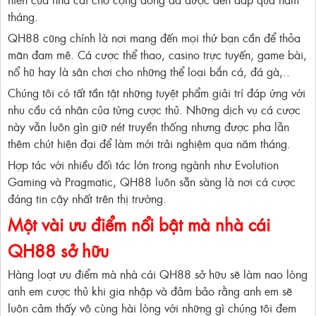
tháng.
QH88 cũng chính là nơi mang đến mọi thứ bạn cần để thỏa
mãn đam mê. Cá cược thể thao, casino trực tuyến, game bài,
nổ hũ hay là sân chơi cho những thể loại bắn cá, đá gà,..
Chúng tôi có tất tần tật những tuyệt phẩm giải trí đáp ứng với
nhu cầu cá nhân của từng cược thủ. Những dịch vụ cá cược
này vẫn luôn gìn giữ nét truyền thống nhưng được pha lẫn
thêm chút hiện đại để làm mới trải nghiệm qua năm tháng.
Hợp tác với nhiều đối tác lớn trong ngành như Evolution
Gaming và Pragmatic, QH88 luôn sẵn sàng là nơi cá cược
đáng tin cậy nhất trên thị trường.
Một vài ưu điểm nổi bật mà nhà cái
QH88 sở hữu
Hàng loạt ưu điểm mà nhà cái QH88 sở hữu sẽ làm nao lòng
anh em cược thủ khi gia nhập và đảm bảo rằng anh em sẽ
luôn cảm thấy vô cùng hài lòng với những gì chúng tôi đem