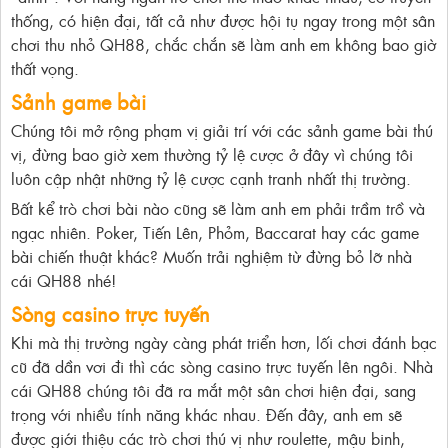
thống, có hiện đại, tất cả như được hội tụ ngay trong một sân
chơi thu nhỏ QH88, chắc chắn sẽ làm anh em không bao giờ
thất vọng.
Sảnh game bài
Chúng tôi mở rộng phạm vị giải trí với các sảnh game bài thú
vị, đừng bao giờ xem thường tỷ lệ cược ở đây vì chúng tôi
luôn cập nhật những tỷ lệ cược cạnh tranh nhất thị trường.
Bất kể trò chơi bài nào cũng sẽ làm anh em phải trầm trồ và
ngạc nhiên. Poker, Tiến Lên, Phỏm, Baccarat hay các game
bài chiến thuật khác? Muốn trải nghiệm từ đừng bỏ lỡ nhà
cái QH88 nhé!
Sòng casino trực tuyến
Khi mà thị trường ngày càng phát triển hơn, lối chơi đánh bạc
cũ đã dần vơi đi thì các sòng casino trực tuyến lên ngôi. Nhà
cái QH88 chúng tôi đã ra mắt một sân chơi hiện đại, sang
trọng với nhiều tính năng khác nhau. Đến đây, anh em sẽ
được giới thiệu các trò chơi thú vị như roulette, mậu binh,