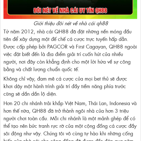
Giới thiệu đôi nét về nhà cái qh88
Từ năm 2012, nhà cái QH88 đã đặt những nền móng đầu
tiên để xây dựng một đế chế cá cược trực tuyến hấp dẫn.
Được cấp phép bởi PAGCOR và First Cagayan, QH88 ngoài
việc đặt biết đến là địa điểm giải trí cuốn hút của nhiều
người, nơi đây còn khẳng định cho một lời hứa về sự công
bằng và chất lượng chuẩn quốc tế.
Không chỉ vậy, đam mê cá cược của mọi bet thủ sẽ được
khơi dậy một hành trình giải trí đầy tiềm năng phía trước
cũng sẽ dần dần lộ diện.
Hơn 20 chi nhánh trải khắp Việt Nam, Thái Lan, Indonesia và
hơn thế nữa, QH88 đã trở thành ngôi nhà của hơn 3 triệu
người chơi toàn cầu. Mỗi chi nhánh là một mảnh ghép để có
thể tạo nên bức tranh rực rỡ của một cộng đồng cá cược đầy
sôi động như vậy. Chúng tôi vô cùng tự hào khi những cống
hiến của nhà cái cho cộng đồng đã được đền đáp qua năm