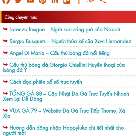
Facebook
Twitter
Email
Pinterest
LinkedIn
Trello
Instapaper
Folkd
Share
Cùng chuyên mục
Lorenzo Insigne – Ngôi sao sáng giá của Napoli
Sergio Busquets – Người thừa kế của Xavi Hernandez
Angel Di Maria – Cầu thủ bóng đá nổi tiếng
Cầu thủ bóng đá Giorgio Chiellini Huyền thoại của
bóng đá Ý
Cách đọc phiên xổ số trực tuyến
TỔNG GÀ 88 – Cập Nhật Đá Gà Trực Tuyến Nhanh
Xem Lại Dễ Dàng
VUA GÀ 79 – Website Đá Gà Trực Tiếp Thomo, Xà
Xía
Hướng dẫn đăng nhập Happyluke chi tiết nhất cho
người mới