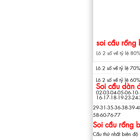
soi cầu rồng
Lô 2 số về tỷ lệ 80
Lô 2 số về tỷ lệ 70
Lô 2 số về tỷ lệ 60
Soi cầu dàn
02-03-04-05-06-10-
16-17-18-19-23-24-
29-31-35-36-38-39-4
58-60-76-77
Soi cầu rồng
Cầu thứ nhất biên độ