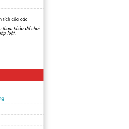
 tích của các
n tham khảo để chơi
áp luật.
ng