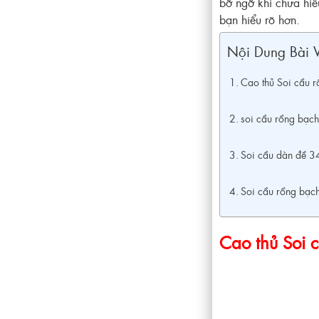
bỡ ngỡ khi chưa hiể
bạn hiểu rõ hơn.
Nội Dung Bài V
Cao thủ Soi cầu
soi cầu rồng bạc
Soi cầu dàn đề 
Soi cầu rồng bạ
Cao thủ Soi