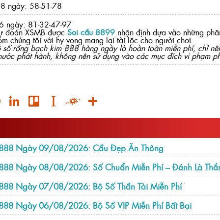
 8 ngày: 58-51-78
 6 ngày: 81-32-47-97
 dự đoán XSMB được
Soi cầu 8899
nhận định dựa vào những phân
m chúng tôi với hy vọng mang lại tài lộc cho người chơi.
số rồng bạch kim 888 hàng ngày là hoàn toàn miễn phí, chỉ nê
 nước phát hành, không nên sử dụng vào các mục đích vi phạm ph
ok
er
ail
Pinterest
LinkedIn
Trello
Instapaper
Folkd
Share
 888 Ngày 09/08/2026: Cầu Đẹp Ăn Thông
 888 Ngày 08/08/2026: Số Chuẩn Miễn Phí – Đánh Là Thắ
888 Ngày 07/08/2026: Bộ Số Thần Tài Miễn Phí
888 Ngày 06/08/2026: Bộ Số VIP Miễn Phí Bất Bại