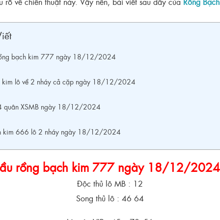
u rõ về chiến thuật này. Vậy nên, bài viết sau đây của
Rồng Bạch
iết
 rồng bạch kim 777 ngày 18/12/2024
h kim lô về 2 nháy cả cặp ngày 18/12/2024
34 quân XSMB ngày 18/12/2024
ch kim 666 lô 2 nháy ngày 18/12/2024
 cầu rồng bạch kim 777 ngày 18/12/2024
Độc thủ lô MB : 12
Song thủ lô : 46 64