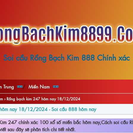
Soi cầu Rồng Bạch Kim 888 Chính xác
/
n Trung
Miền Nam
im
›
Rồng bạch kim 247 hôm nay 18/12/2024
 hôm nay 18/12/2024 - Soi cầu 888 hôm nay
Kim 247 chính xác 100 xổ số miền bắc hôm nay,Cách soi cầu R
iết sau đây sẽ phân tích chi tiết nhất.