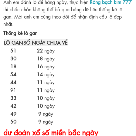
Anh em đánh lô đề hàng ngày, thực hiện
Rông bạch kim 777
thì chắc chắn không thể bỏ qua bảng dữ liệu thống kê lô
gan. Mời anh em cùng theo dõi để nhận định cầu lô đẹp
nhất.
Thống kê lô gan
LÔ GAN
SỐ NGÀY CHƯA VỀ
51
22
ngày
30
18
ngày
18
16
ngày
54
14
ngày
44
11
ngày
91
11
ngày
33
10
ngày
42
10
ngày
49
9
ngày
50
9
ngày
dự đoán xổ số miền bắc ngày