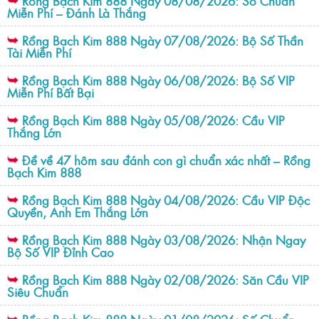
Rồng Bạch Kim 888 Ngày 08/08/2026: Số Chuẩn
Miễn Phí – Đánh Là Thắng
Rồng Bạch Kim 888 Ngày 07/08/2026: Bộ Số Thần
Tài Miễn Phí
Rồng Bạch Kim 888 Ngày 06/08/2026: Bộ Số VIP
Miễn Phí Bất Bại
Rồng Bạch Kim 888 Ngày 05/08/2026: Cầu VIP
Thắng Lớn
Đề về 47 hôm sau đánh con gì chuẩn xác nhất – Rồng
Bạch Kim 888
Rồng Bạch Kim 888 Ngày 04/08/2026: Cầu VIP Độc
Quyền, Anh Em Thắng Lớn
Rồng Bạch Kim 888 Ngày 03/08/2026: Nhận Ngay
Bộ Số VIP Đỉnh Cao
Rồng Bạch Kim 888 Ngày 02/08/2026: Săn Cầu VIP
Siêu Chuẩn