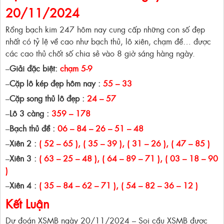
20/11/2024
Rồng bạch kim 247 hôm nay cung cấp những con số đẹp
nhất có tỷ lệ về cao như bạch thủ, lô xiên, chạm đề… được
các cao thủ chốt số chia sẻ vào 8 giờ sáng hàng ngày.
–
Giải đặc biệt:
chạm 5-9
–
Cặp lô kép đẹp hôm nay :
55 – 33
–
Cặp song thủ lô đẹp :
24 – 57
–
Lô 3 càng :
359 – 178
–
Bạch thủ đề :
06 – 84 – 26 – 51 – 48
–
Xiên 2 :
( 52 – 65 ), ( 35 – 39 ), ( 31 – 26 ), ( 47 – 85 )
–
Xiên 3 :
( 63 – 25 – 48 ), ( 64 – 89 – 71 ), ( 03 – 18 – 90
)
–
Xiên 4 :
( 35 – 84 – 62 – 71 ), ( 54 – 82 – 36 – 12 )
Kết Luận
Dự đoán XSMB ngày 20/11/2024 – Soi cầu XSMB được