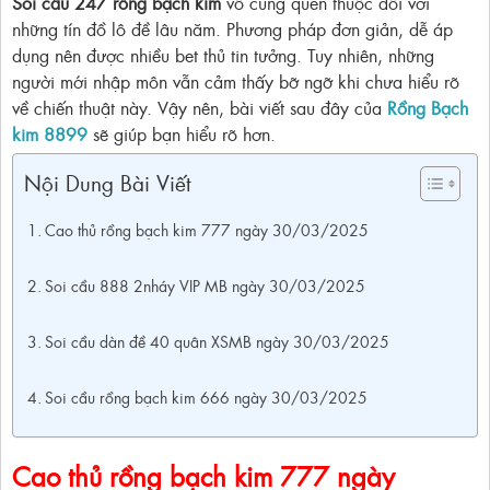
Soi cầu 247 rồng bạch kim
vô cùng quen thuộc đối với
những tín đồ lô đề lâu năm. Phương pháp đơn giản, dễ áp
dụng nên được nhiều bet thủ tin tưởng. Tuy nhiên, những
người mới nhập môn vẫn cảm thấy bỡ ngỡ khi chưa hiểu rõ
về chiến thuật này. Vậy nên, bài viết sau đây của
Rồng Bạch
kim 8899
sẽ giúp bạn hiểu rõ hơn.
Nội Dung Bài Viết
Cao thủ rồng bạch kim 777 ngày 30/03/2025
Soi cầu 888 2nháy VIP MB ngày 30/03/2025
Soi cầu dàn đề 40 quân XSMB ngày 30/03/2025
Soi cầu rồng bạch kim 666 ngày 30/03/2025
Cao thủ rồng bạch kim 777 ngày