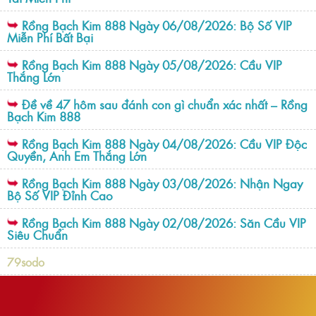
Rồng Bạch Kim 888 Ngày 06/08/2026: Bộ Số VIP
Miễn Phí Bất Bại
Rồng Bạch Kim 888 Ngày 05/08/2026: Cầu VIP
Thắng Lớn
Đề về 47 hôm sau đánh con gì chuẩn xác nhất – Rồng
Bạch Kim 888
Rồng Bạch Kim 888 Ngày 04/08/2026: Cầu VIP Độc
Quyền, Anh Em Thắng Lớn
Rồng Bạch Kim 888 Ngày 03/08/2026: Nhận Ngay
Bộ Số VIP Đỉnh Cao
Rồng Bạch Kim 888 Ngày 02/08/2026: Săn Cầu VIP
Siêu Chuẩn
79sodo