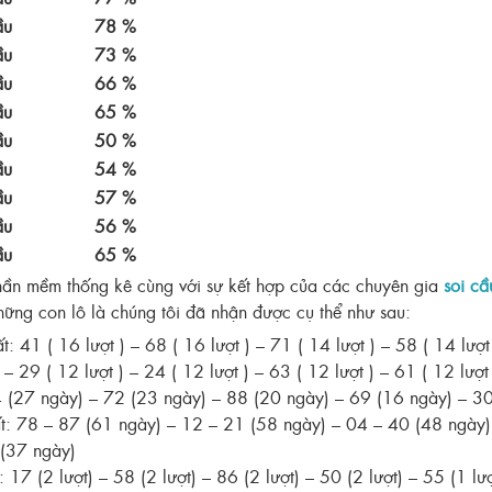
ầu
78 %
ầu
73 %
ầu
66 %
ầu
65 %
ầu
50 %
ầu
54 %
ầu
57 %
ầu
56 %
ầu
65 %
ần mềm thống kê cùng với sự kết hợp của các chuyên gia
soi c
ng con lô là chúng tôi đã nhận được cụ thể như sau:
ất: 41 ( 16 lượt ) – 68 ( 16 lượt ) – 71 ( 14 lượt ) – 58 ( 14 lượt
 – 29 ( 12 lượt ) – 24 ( 12 lượt ) – 63 ( 12 lượt ) – 61 ( 12 lượt 
 (27 ngày) – 72 (23 ngày) – 88 (20 ngày) – 69 (16 ngày) – 3
ất: 78 – 87 (61 ngày) – 12 – 21 (58 ngày) – 04 – 40 (48 ngày
 (37 ngày)
: 17 (2 lượt) – 58 (2 lượt) – 86 (2 lượt) – 50 (2 lượt) – 55 (1 lượ