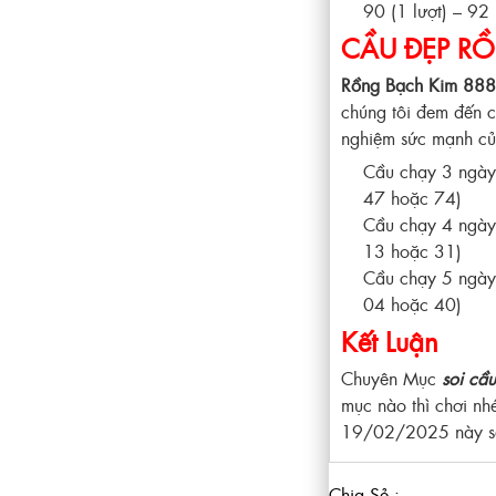
90 (1 lượt) – 92 
CẦU ĐẸP RỒ
Rồng Bạch Kim 888
chúng tôi đem đến c
nghiệm sức mạnh c
Cầu chạy 3 ngày:
47 hoặc 74)
Cầu chạy 4 ngày:
13 hoặc 31)
Cầu chạy 5 ngày:
04 hoặc 40)
Kết Luận
Chuyên Mục
soi cầ
mục nào thì chơi n
19/02/2025 này sẽ 
Chia Sẻ :