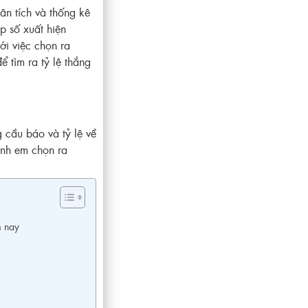
hân tích và thống kê
p số xuất hiện
ới việc chọn ra
ể tìm ra tỷ lệ thắng
 cầu báo và tỷ lệ về
nh em chọn ra
 nay