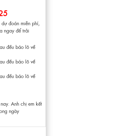
25
à dự đoán miễn phí,
a ngay để trải
hau đều báo lô về
hau đều báo lô về
hau đều báo lô về
nay. Anh chị em kết
rong ngày