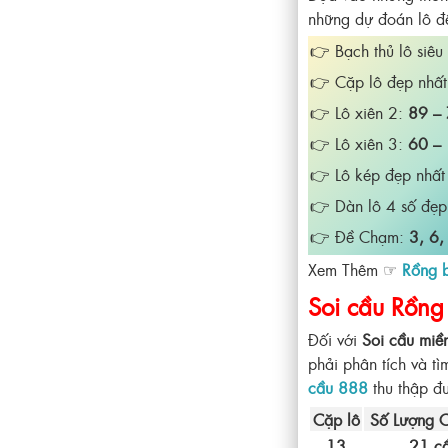
những dự đoán lô 
👉 Bạch thủ lô siê
👉 Cặp lô đẹp nhấ
👉 Lô xiên 2:
89 –
👉 Lô xiên 3:
60 – 
👉 Lô kép đẹp nhấ
👉 Dàn lô 4 số đẹ
👉 Đề Chạm:
3, 6,
Xem Thêm ☞
Rồng 
Soi cầu Rồn
Đối với
Soi cầu miề
phải phân tích và t
cầu 888
thu thập đư
Cặp lô
Số Lượng 
13
21 c