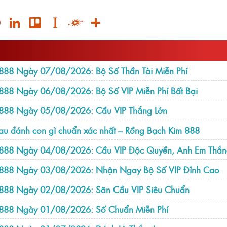
ok
er
ail
Pinterest
LinkedIn
Trello
Instapaper
Folkd
Share
888 Ngày 07/08/2026: Bộ Số Thần Tài Miễn Phí
888 Ngày 06/08/2026: Bộ Số VIP Miễn Phí Bất Bại
 888 Ngày 05/08/2026: Cầu VIP Thắng Lớn
au đánh con gì chuẩn xác nhất – Rồng Bạch Kim 888
 888 Ngày 04/08/2026: Cầu VIP Độc Quyền, Anh Em Thắn
 888 Ngày 03/08/2026: Nhận Ngay Bộ Số VIP Đỉnh Cao
 888 Ngày 02/08/2026: Săn Cầu VIP Siêu Chuẩn
 888 Ngày 01/08/2026: Số Chuẩn Miễn Phí