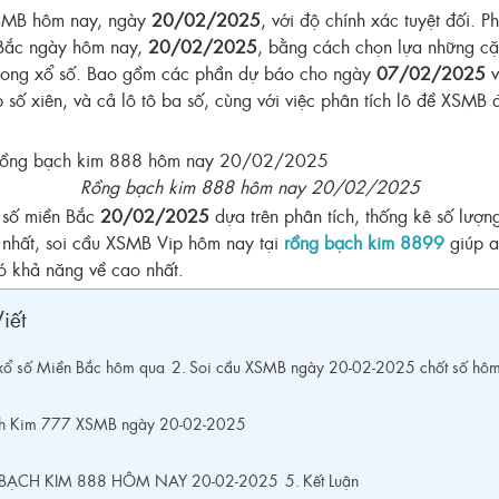
SMB hôm nay, ngày
20/02/2025
, với độ chính xác tuyệt đối. P
 Bắc ngày hôm nay,
20/02/2025
, bằng cách chọn lựa những cặ
trong xổ số. Bao gồm các phần dự báo cho ngày
07/02/2025
v
 số xiên, và cả lô tô ba số, cùng với việc phân tích lô đề XSMB đ
Rồng bạch kim 888 hôm nay 20/02/2025
 số miền Bắc
20/02/2025
dựa trên phân tích, thống kê số lượng
 nhất, soi cầu XSMB Vip hôm nay tại
rồng bạch kim 8899
giúp a
ó khả năng về cao nhất.
iết
 xổ số Miền Bắc hôm qua
Soi cầu XSMB ngày 20-02-2025 chốt số hôm
ch Kim 777 XSMB ngày 20-02-2025
BẠCH KIM 888 HÔM NAY 20-02-2025
Kết Luận