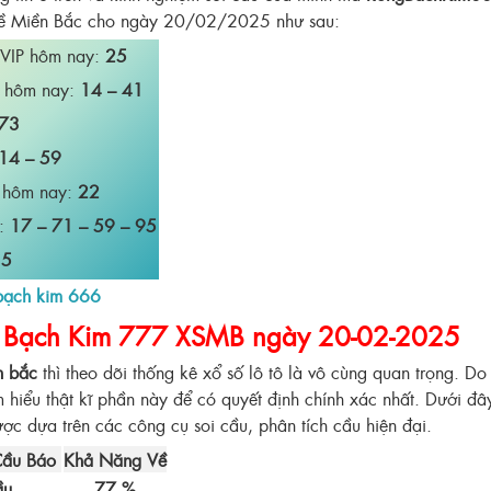
đề Miền Bắc cho ngày 20/02/2025 như sau:
u VIP hôm nay:
25
t hôm nay:
14 – 41
 73
14 – 59
t hôm nay:
22
p:
17 – 71 – 59 – 95
 5
bạch kim 666
g Bạch Kim 777 XSMB ngày 20-02-2025
n bắc
thì theo dõi thống kê xổ số lô tô là vô cùng quan trọng. D
ìm hiểu thật kĩ phần này để có quyết định chính xác nhất. Dưới đ
ợc dựa trên các công cụ soi cầu, phân tích cầu hiện đại.
Cầu Báo
Khả Năng Về
ầu
77 %