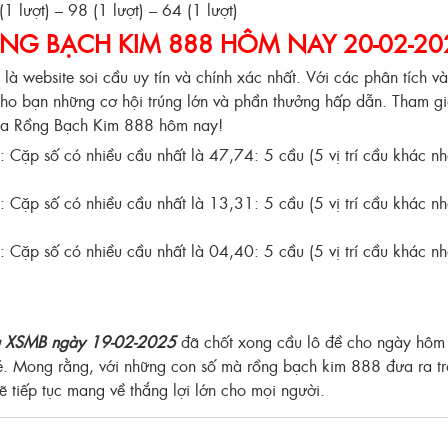
(1 lượt) – 98 (1 lượt) – 64 (1 lượt)
NG BẠCH KIM 888 HÔM NAY 20-02-20
là website soi cầu uy tín và chính xác nhất. Với các phân tích v
ho bạn những cơ hội trúng lớn và phần thưởng hấp dẫn. Tham gi
ủa Rồng Bạch Kim 888 hôm nay!
 Cặp số có nhiều cầu nhất là 47,74: 5 cầu (5 vị trí cầu khác n
 Cặp số có nhiều cầu nhất là 13,31: 5 cầu (5 vị trí cầu khác n
 Cặp số có nhiều cầu nhất là 04,40: 5 cầu (5 vị trí cầu khác n
u XSMB ngày 19-02-2025
đã chốt xong cầu lô đề cho ngày hôm 
hé. Mong rằng, với những con số mà rồng bạch kim 888 đưa ra t
tiếp tục mang về thắng lợi lớn cho mọi người.