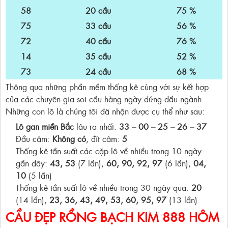
58
20 cầu
75 %
75
33 cầu
56 %
72
40 cầu
76 %
14
35 cầu
52 %
73
24 cầu
68 %
Thông qua những phần mềm thống kê cùng với sự kết hợp
của các chuyên gia soi cầu hàng ngày đứng đầu ngành.
Những con lô là chúng tôi đã nhận được cụ thể như sau:
Lô gan miền Bắc
lâu ra nhất:
33 – 00 – 25 – 26 – 37
Đầu câm:
Không có
, đít câm:
5
Thống kê tần suất các cặp lô về nhiều trong 10 ngày
gần đây:
43, 53
(7 lần),
60, 90, 92, 97
(6 lần),
04,
10
(5 lần)
Thống kê tần suất lô về nhiều trong 30 ngày qua:
20
(14 lần),
23, 36, 43, 49, 53, 60, 95, 97
(13 lần)
CẦU ĐẸP RỒNG BẠCH KIM 888 HÔM