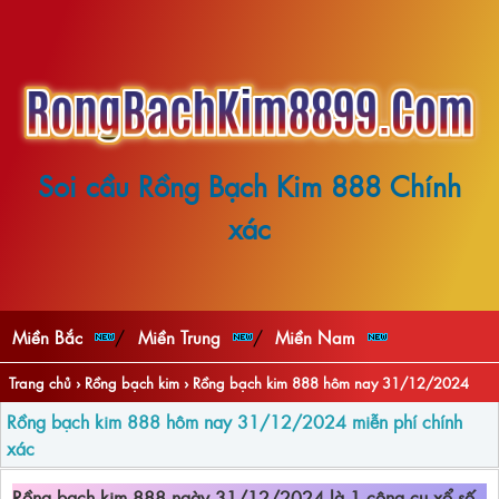
Soi cầu Rồng Bạch Kim 888 Chính
xác
/
/
Miền Bắc
Miền Trung
Miền Nam
Trang chủ
›
Rồng bạch kim
›
Rồng bạch kim 888 hôm nay 31/12/2024
Rồng bạch kim 888 hôm nay 31/12/2024 miễn phí chính
xác
Rồng bạch kim 888 ngày 31/12/2024 là 1 công cụ xổ số