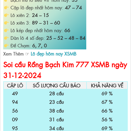
Cặp lô đẹp nhất hôm nay:
47 – 74
Lô xiên 2:
24 – 15
Lô xiên 3:
89 – 31 – 60
Lô kép đẹp nhất hôm nay:
66
Dàn lô 4 số đẹp:
25 – 52 – 48 – 84
Đề Chạm:
6, 7, 0
Xem Thêm ☞
Lô đẹp hôm nay XSMB
Soi cầu Rồng Bạch Kim 777 XSMB ngày
31-12-2024
CẶP LÔ
SỐ LƯỢNG CẦU BÁO
KHẢ NĂNG VỀ
49
28 cầu
69 %
94
23 cầu
67 %
56
38 cầu
66 %
09
31 cầu
56 %
95
34 cầu
69 %