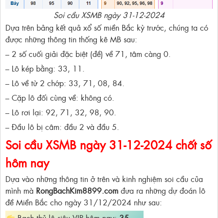
Soi cầu XSMB ngày 31-12-2024
Dựa trên bảng kết quả xổ số miền Bắc kỳ trước, chúng ta có
được những thông tin thống kê MB sau:
– 2 số cuối giải đặc biệt (đề) về 71, tâm càng 0.
– Lô kép bằng: 33, 11.
– Lô về từ 2 chớp: 33, 71, 08, 84.
– Cặp lô đối cùng về: không có.
– Lô rơi lại: 92, 71, 32, 98, 90.
– Đầu lô bị câm: đầu 2 và đầu 5.
Soi cầu XSMB ngày 31-12-2024 chốt số
hôm nay
Dựa vào những thông tin ở trên và kinh nghiệm soi cầu của
mình mà
RongBachKim8899.com
đưa ra những dự đoán lô
đề Miền Bắc cho ngày 31/12/2024 như sau:
Bạch thủ lô siêu VIP hôm nay:
35