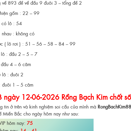
g về 893 đề về đầu 9 đuôi 3 – tổng đề 2
 hiện gồm : 22 – 99
 có lô : 54
g nhau : không có
ước ( lô rơi ) : 51 – 56 – 58 – 84 – 99
u lô : đầu 2 – 5 – 7
 : đầu 4 – 6 câm
u lô : đuôi 2
ô : đuôi 1 – 5 câm
B ngày 12-06-2026 Rồng Bạch Kim chốt s
 tin ở trên và kinh nghiệm soi cầu của mình mà
RongBachKim8
ề Miền Bắc cho ngày hôm nay như sau:
 VIP hôm nay:
75
 hôm nay:
14 – 41