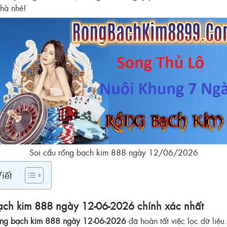
nhà nhé!
Soi cầu rồng bạch kim 888 ngày 12/06/2026
iết
ạch kim 888 ngày 12-06-2026 chính xác nhất
ng bạch kim 888 ngày 12-06-2026
đã hoàn tất việc lọc dữ liệu