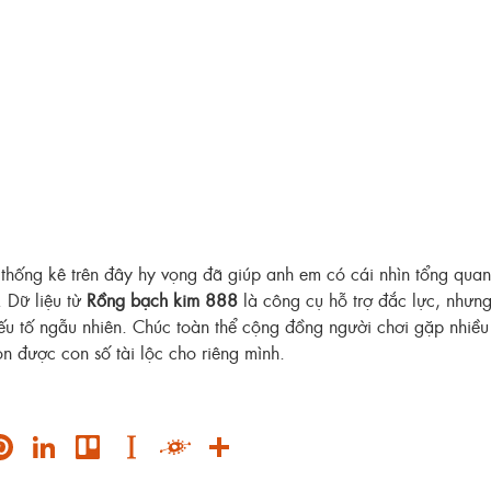
thống kê trên đây hy vọng đã giúp anh em có cái nhìn tổng quan 
 Dữ liệu từ
Rồng bạch kim 888
là công cụ hỗ trợ đắc lực, nhưng
ếu tố ngẫu nhiên. Chúc toàn thể cộng đồng người chơi gặp nhiề
n được con số tài lộc cho riêng mình.
ok
er
mail
Pinterest
LinkedIn
Trello
Instapaper
Folkd
Share