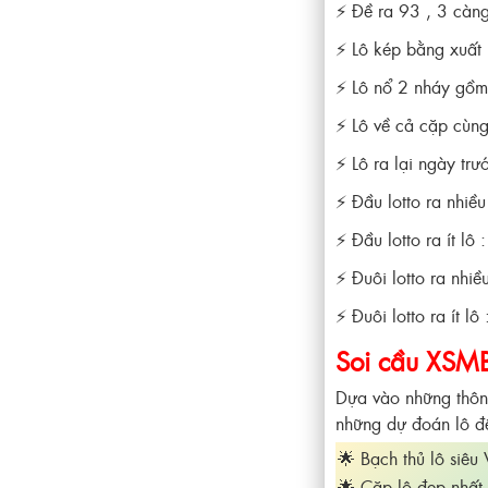
⚡️ Đề ra 93 , 3 càn
⚡️ Lô kép bằng xuất
⚡️ Lô nổ 2 nháy gồm
⚡️ Lô về cả cặp cùn
⚡️ Lô ra lại ngày tr
⚡️ Đầu lotto ra nhiề
⚡️ Đầu lotto ra ít lô
⚡️ Đuôi lotto ra nhiề
⚡️ Đuôi lotto ra ít l
Soi cầu XSM
Dựa vào những thông
những dự đoán lô đ
🌟 Bạch thủ lô siêu
🌟 Cặp lô đẹp nhất