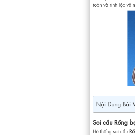
toàn và rinh lộc về 
Nội Dung Bài V
Soi cầu Rồng b
Hệ thống soi cầu
Rồ