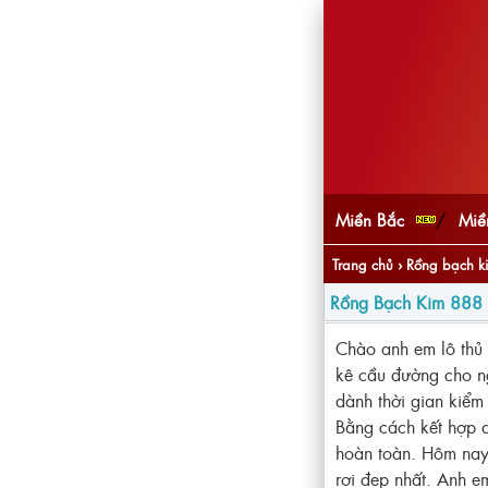
/
Miền Bắc
Miề
Trang chủ
›
Rồng bạch k
Rồng Bạch Kim 888
Chào anh em lô thủ
kê cầu đường cho ng
dành thời gian kiểm 
Bằng cách kết hợp d
hoàn toàn. Hôm nay,
rơi đẹp nhất. Anh em