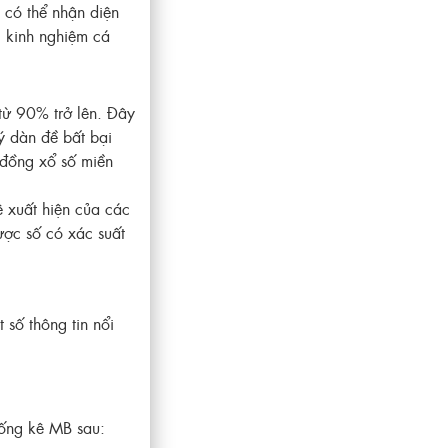
 có thể nhận diện
i kinh nghiệm cá
 từ 90% trở lên. Đây
ý dàn đề bất bại
 đồng xổ số miền
ệ xuất hiện của các
ược số có xác suất
 số thông tin nổi
hống kê MB sau: