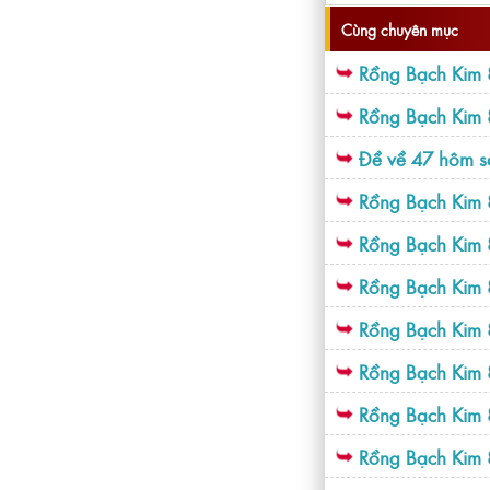
Cùng chuyên mục
Rồng Bạch Kim 
Rồng Bạch Kim
Đề về 47 hôm s
Rồng Bạch Kim
Rồng Bạch Kim
Rồng Bạch Kim
Rồng Bạch Kim
Rồng Bạch Kim
Rồng Bạch Kim 
Rồng Bạch Kim