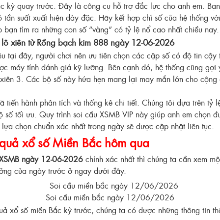
c kỳ quay trước. Đây là công cụ hỗ trợ đắc lực cho anh em. Bạn
 tần suất xuất hiện dày đặc. Hãy kết hợp chỉ số của hệ thống vớ
 bạn tìm ra những con số “vàng” có tỷ lệ nổ cao nhất chiều nay.
 lô xiên từ Rồng bạch kim 888 ngày 12-06-2026
ệu tại đây, người chơi nên ưu tiên chọn các cặp số có độ tin cậy
ợc máy tính đánh giá kỹ lưỡng. Bên cạnh đó, hệ thống cũng gợi 
, xiên 3. Các bộ số này hứa hẹn mang lại may mắn lớn cho cộng
tiến hành phân tích và thống kê chi tiết. Chúng tôi dựa trên tỷ l
ộ số tối ưu. Quy trình soi cầu XSMB VIP này giúp anh em chọn đ
lựa chọn chuẩn xác nhất trong ngày sẽ được cập nhật liên tục.
t quả xổ số Miền Bắc hôm qua
 XSMB ngày 12-06-2026
chính xác nhất thì chúng ta cần xem một
ởng của ngày trước ở ngay dưới đây.
Soi cầu miền bắc ngày 12/06/2026
uả xổ số miền Bắc kỳ trước, chúng ta có được những thông tin t