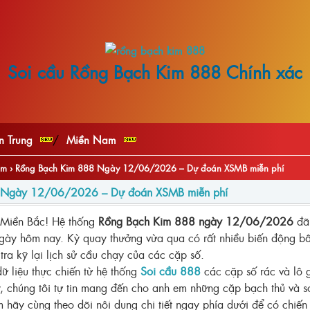
Soi cầu Rồng Bạch Kim 888 Chính xác
/
n Trung
Miền Nam
im
›
Rồng Bạch Kim 888 Ngày 12/06/2026 – Dự đoán XSMB miễn phí
 Ngày 12/06/2026 – Dự đoán XSMB miễn phí
 Miền Bắc! Hệ thống
Rồng Bạch Kim 888 ngày 12/06/2026
đã 
ày hôm nay. Kỳ quay thưởng vừa qua có rất nhiều biến động bấ
tra kỹ lại lịch sử cầu chạy của các cặp số.
ữ liệu thực chiến từ hệ thống
Soi cầu 888
các cặp số rác và lô 
 chúng tôi tự tin mang đến cho anh em những cặp bạch thủ và so
 hãy cùng theo dõi nội dung chi tiết ngay phía dưới để có chiến 