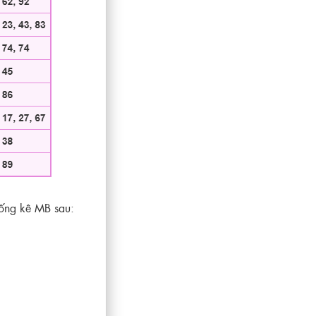
hống kê MB sau: