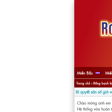
/
Miền Bắc
Miề
Trang chủ
›
Rồng bạch k
Bí quyết săn số gi
Chào mừng anh em lô
Hệ thống vừa hoàn t