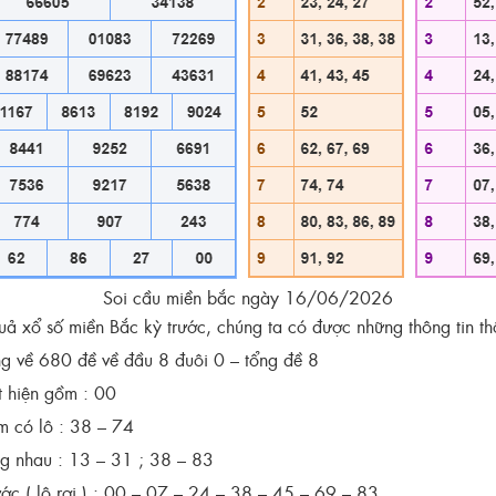
Soi cầu miền bắc ngày 16/06/2026
uả xổ số miền Bắc kỳ trước, chúng ta có được những thông tin t
g về 680 đề về đầu 8 đuôi 0 – tổng đề 8
 hiện gồm : 00
 có lô : 38 – 74
g nhau : 13 – 31 ; 38 – 83
ước ( lô rơi ) : 00 – 07 – 24 – 38 – 45 – 69 – 83