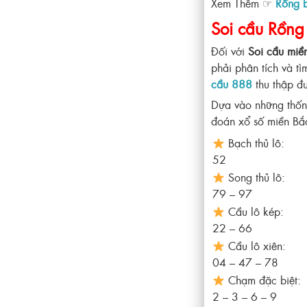
Xem Thêm ☞
Rồng 
Soi cầu Rồn
Đối với
Soi cầu miề
phải phân tích và t
cầu 888
thu thập đư
Dựa vào những thố
đoán xổ số miền Bắ
Bạch thủ lô:
52
Song thủ lô:
79 – 97
Cầu lô kép:
22 – 66
Cầu lô xiên:
04 – 47 – 78
Chạm đặc biệt:
2 – 3 – 6 – 9