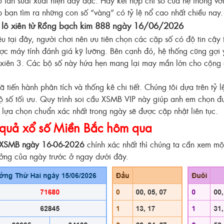
 tần suất xuất hiện dày đặc. Hãy kết hợp chỉ số của hệ thống vớ
 bạn tìm ra những con số “vàng” có tỷ lệ nổ cao nhất chiều nay.
 lô xiên từ Rồng bạch kim 888 ngày 16/06/2026
ệu tại đây, người chơi nên ưu tiên chọn các cặp số có độ tin cậy
ợc máy tính đánh giá kỹ lưỡng. Bên cạnh đó, hệ thống cũng gợi 
, xiên 3. Các bộ số này hứa hẹn mang lại may mắn lớn cho cộng
tiến hành phân tích và thống kê chi tiết. Chúng tôi dựa trên tỷ l
ộ số tối ưu. Quy trình soi cầu XSMB VIP này giúp anh em chọn đ
lựa chọn chuẩn xác nhất trong ngày sẽ được cập nhật liên tục.
t quả xổ số Miền Bắc hôm qua
 XSMB ngày 16-06-2026
chính xác nhất thì chúng ta cần xem một
ởng của ngày trước ở ngay dưới đây.