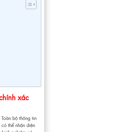
hính xác
. Toàn bộ thông tin
 có thể nhận diện