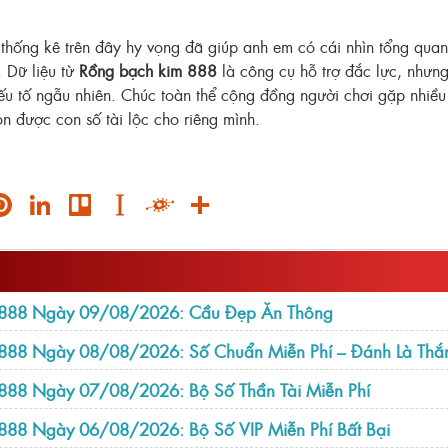
thống kê trên đây hy vọng đã giúp anh em có cái nhìn tổng quan 
 Dữ liệu từ
Rồng bạch kim 888
là công cụ hỗ trợ đắc lực, nhưng
ếu tố ngẫu nhiên. Chúc toàn thể cộng đồng người chơi gặp nhiề
n được con số tài lộc cho riêng mình.
ok
er
mail
Pinterest
LinkedIn
Trello
Instapaper
Folkd
Share
 888 Ngày 09/08/2026: Cầu Đẹp Ăn Thông
 888 Ngày 08/08/2026: Số Chuẩn Miễn Phí – Đánh Là Thắ
888 Ngày 07/08/2026: Bộ Số Thần Tài Miễn Phí
888 Ngày 06/08/2026: Bộ Số VIP Miễn Phí Bất Bại