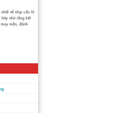
nhất về nhịp cầu lô
 hãy nhớ rằng kết
u may mắn, đánh
ng