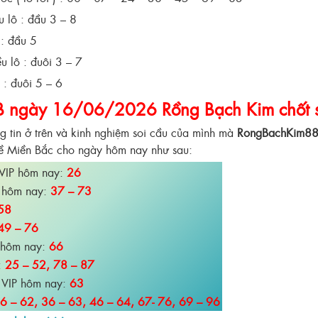
u lô : đầu 3 – 8
 : đầu 5
ều lô : đuôi 3 – 7
ô : đuôi 5 – 6
B ngày 16/06/2026 Rồng Bạch Kim chốt 
 tin ở trên và kinh nghiệm soi cầu của mình mà
RongBachKim8
ề Miền Bắc cho ngày hôm nay như sau:
 VIP hôm nay:
26
 hôm nay:
37 – 73
58
49 – 76
 hôm nay:
66
:
25 – 52, 78 – 87
u VIP hôm nay:
63
6 – 62, 36 – 63, 46 – 64, 67- 76, 69 – 96