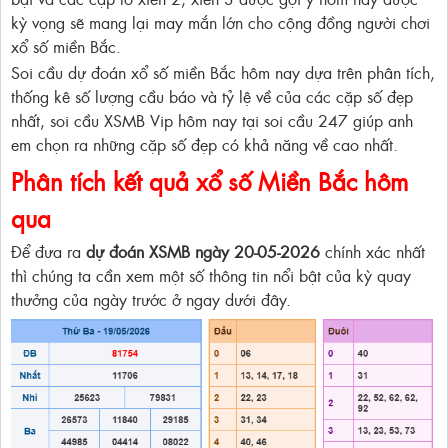
kỳ vọng sẽ mang lại may mắn lớn cho cộng đồng người chơi
xổ số miền Bắc.
Soi cầu dự đoán xổ số miền Bắc
hôm nay
dựa trên phân tích,
thống kê số lượng cầu báo và tỷ lệ về của các cặp số đẹp
nhất, soi cầu XSMB Vip hôm nay tại soi cầu 247 giúp anh
em chọn ra những cặp số đẹp có khả năng về cao nhất.
Phân tích kết quả xổ số Miền Bắc hôm
qua
Để đưa ra
dự đoán XSMB ngày 20-05-2026
chính xác nhất
thì chúng ta cần xem một số thông tin nổi bật của kỳ quay
thưởng của ngày trước ở ngay dưới đây.