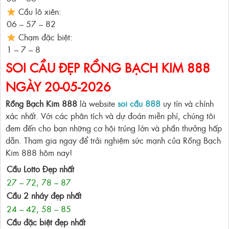
Cầu lô xiên:
06 – 57 – 82
Chạm đặc biệt:
1 – 7 – 8
SOI CẦU ĐẸP RỒNG BẠCH KIM 888
NGÀY 20-05-2026
Rồng Bạch Kim 888
là website
soi cầu 888
uy tín và chính
xác nhất. Với các phân tích và dự đoán miễn phí, chúng tôi
đem đến cho bạn những cơ hội trúng lớn và phần thưởng hấp
dẫn. Tham gia ngay để trải nghiệm sức mạnh của Rồng Bạch
Kim 888 hôm nay!
Cầu Lotto Đẹp nhất
27 – 72, 78 – 87
Cầu 2 nháy đẹp nhất
24 – 42, 58 – 85
Cầu đặc biệt đẹp nhất