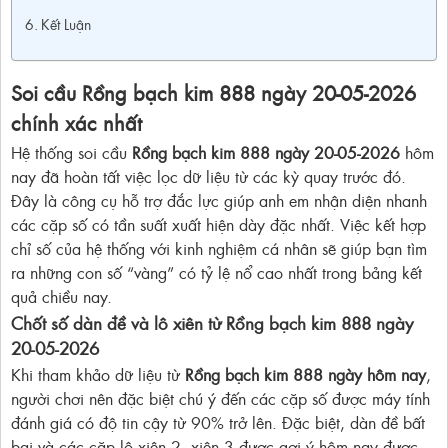
Kết Luận
Soi cầu Rồng bạch kim 888 ngày 20-05-2026
chính xác nhất
Hệ thống soi cầu
Rồng bạch kim 888 ngày 20-05-2026
hôm
nay đã hoàn tất việc lọc dữ liệu từ các kỳ quay trước đó.
Đây là công cụ hỗ trợ đắc lực giúp anh em nhận diện nhanh
các cặp số có tần suất xuất hiện dày đặc nhất. Việc kết hợp
chỉ số của hệ thống với kinh nghiệm cá nhân sẽ giúp bạn tìm
ra những con số “vàng” có tỷ lệ nổ cao nhất trong bảng kết
quả chiều nay.
Chốt số dàn đề và lô xiên từ Rồng bạch kim 888 ngày
20-05-2026
Khi tham khảo dữ liệu từ
Rồng bạch kim 888 ngày hôm nay
,
người chơi nên đặc biệt chú ý đến các cặp số được máy tính
đánh giá có độ tin cậy từ 90% trở lên. Đặc biệt, dàn đề bất
bại và các cặp lô xiên 2, xiên 3 được gợi ý hôm nay được