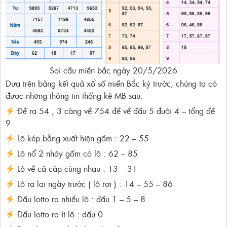
Soi cầu miền bắc ngày 20/5/2026
Dựa trên bảng kết quả xổ số miền Bắc kỳ trước, chúng ta có
được những thông tin thống kê MB sau:
Đề ra 54 , 3 càng về 754 đề về đầu 5 đuôi 4 – tổng đề
9
Lô kép bằng xuất hiện gồm : 22 – 55
Lô nổ 2 nháy gồm có lô : 62 – 85
Lô về cả cặp cùng nhau : 13 – 31
Lô ra lại ngày trước ( lô rơi ) : 14 – 55 – 86
Đầu lotto ra nhiều lô : đầu 1 – 5 – 8
Đầu lotto ra ít lô : đầu 0