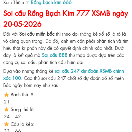
Xem Thêm ☞
Rồng bạch kim 666
Soi cầu Rồng Bạch Kim 777 XSMB ngày
20-05-2026
Đối với
Soi cầu miền bắc
thì theo dõi thống kê xổ số lô tô là
vô cùng quan trọng. Do đó, anh em cần phải phân tích và tìm
hiểu thật kĩ phần này để có quyết định chính xác nhất. Dưới
đây là kết quả mà
Soi cầu 888
thu thập được dựa trên các
công cụ soi cầu, phân tích cầu hiện đại.
Dựa vào những thống kê
soi cầu 247 dự đoán XSMB chính
xác 100
. Cao thủ soi cầu 247 chốt số dự đoán xổ số miền
Bắc ngày hôm nay như sau:
Bạch thủ lô:
21
Song thủ lô:
24 – 42
Cầu lô kép:
33 – 66