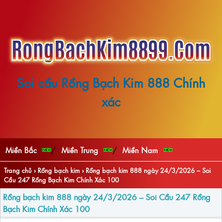
Soi cầu Rồng Bạch Kim 888 Chính
xác
/
/
Miền Bắc
Miền Trung
Miền Nam
Trang chủ
›
Rồng bạch kim
›
Rồng bạch kim 888 ngày 24/3/2026 – Soi
Cầu 247 Rồng Bạch Kim Chính Xác 100
Rồng bạch kim 888 ngày 24/3/2026 – Soi Cầu 247 Rồng
Bạch Kim Chính Xác 100