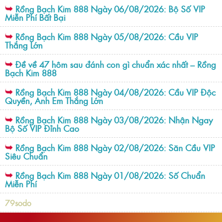
Rồng Bạch Kim 888 Ngày 06/08/2026: Bộ Số VIP
Miễn Phí Bất Bại
Rồng Bạch Kim 888 Ngày 05/08/2026: Cầu VIP
Thắng Lớn
Đề về 47 hôm sau đánh con gì chuẩn xác nhất – Rồng
Bạch Kim 888
Rồng Bạch Kim 888 Ngày 04/08/2026: Cầu VIP Độc
Quyền, Anh Em Thắng Lớn
Rồng Bạch Kim 888 Ngày 03/08/2026: Nhận Ngay
Bộ Số VIP Đỉnh Cao
Rồng Bạch Kim 888 Ngày 02/08/2026: Săn Cầu VIP
Siêu Chuẩn
Rồng Bạch Kim 888 Ngày 01/08/2026: Số Chuẩn
Miễn Phí
79sodo