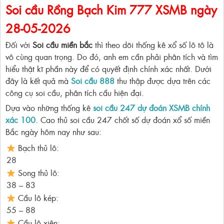
Soi cầu Rồng Bạch Kim 777 XSMB ngày
28-05-2026
Đối với
Soi cầu miền bắc
thì theo dõi thống kê xổ số lô tô là
vô cùng quan trọng. Do đó, anh em cần phải phân tích và tìm
hiểu thật kĩ phần này để có quyết định chính xác nhất. Dưới
đây là kết quả mà
Soi cầu 888
thu thập được dựa trên các
công cụ soi cầu, phân tích cầu hiện đại.
Dựa vào những thống kê
soi cầu 247 dự đoán XSMB chính
xác 100
. Cao thủ soi cầu 247 chốt số dự đoán xổ số miền
Bắc ngày hôm nay như sau:
Bạch thủ lô:
28
Song thủ lô:
38 – 83
Cầu lô kép:
55 – 88
Cầu lô xiên: