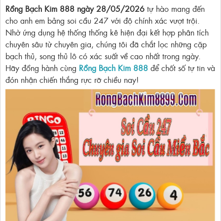
Rồng Bạch Kim 888 ngày 28/05/2026
tự hào mang đến
cho anh em bảng soi cầu 247 với độ chính xác vượt trội.
Nhờ ứng dụng hệ thống thống kê hiện đại kết hợp phân tích
chuyên sâu từ chuyên gia, chúng tôi đã chắt lọc những cặp
bạch thủ, song thủ lô có xác suất về cao nhất trong ngày.
Hãy đồng hành cùng
Rồng Bạch Kim 888
để chốt số tự tin và
đón nhận chiến thắng rực rỡ chiều nay!