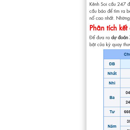
Kênh Soi cầu 247 đã 
cầu báo để tìm ra b
nổ cao nhất. Những 
Phân tích kế
Để đưa ra
dự đoán
bật của kỳ quay thư