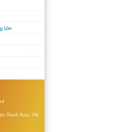
g Lớn
ved
uận Thanh Xuân, Hà