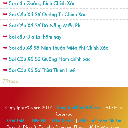
Soi cầu Quảng Bình Chính Xác
Soi Cầu Xổ Số Quảng Trị Chính Xác
Soi Cầu Xổ Số Đà Nẵng Miễn Phí
Soi cầu Gia Lai hôm nay
Soi cầu Xổ Số Ninh Thuận Miễn Phí Chính Xác
Soi Cầu Xổ Số Quảng Nam chính xác
Soi Cầu Xổ Số Thừa Thiên Huế
79sodo
Copyright © Since 2017 –
RongBachKim8899.com
, All Rights
Reserved
Giới Thiệu
|
Liên Hệ
|
Điều Khoản
|
Miễn Trừ Trách Nhiệm
Địa chỉ:
Tầng 8, Tòa nhà Diamond Flower, 48 Lê Văn Lương,