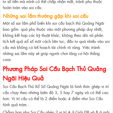
tư số tiền mà mình có thể chấp nhận mất, tránh phụ thuộc
hoàn toàn vào soi cầu.
Những sai lầm thường gặp khi soi cầu
Một số sai lầm phổ biến khi soi cầu bạch thủ Quảng Ngãi
bao gồm: quá phụ thuộc vào một phương pháp duy nhất,
không kết hợp các kỹ thuật khác; không theo dõi và phân
tích kết quả xổ số một cách liên tục; đầu tư quá nhiều vào soi
cầu mà không có kế hoạch tài chính rõ ràng. Việc tránh
những sai lầm này sẽ giúp người chơi tăng cơ hội thắng
cược.
Phương Pháp Soi Cầu Bạch Thủ Quảng
Ngãi Hiệu Quả
Soi Cầu Bạch Thủ Xổ Số Quảng Ngãi là hình thức ghép vị trí
cầu chạy theo những biên độ 3, 5 hay 7 ngày và có thể cao
hơn. Vị trí cầu có thể là 2 điểm hoặc 4 điểm như Soi Cầu
hình quả trám…
Chẳng hạn như Soi Cầu ghép 2 vị trí A ở Giải ĐB và B ở giải