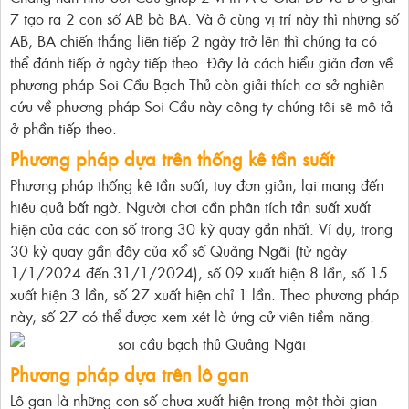
7 tạo ra 2 con số AB bà BA. Và ở cùng vị trí này thì những số
AB, BA chiến thắng liên tiếp 2 ngày trở lên thì chúng ta có
thể đánh tiếp ở ngày tiếp theo. Đây là cách hiểu giản đơn về
phương pháp Soi Cầu Bạch Thủ còn giải thích cơ sở nghiên
cứu về phương pháp Soi Cầu này công ty chúng tôi sẽ mô tả
ở phần tiếp theo.
Phương pháp dựa trên thống kê tần suất
Phương pháp thống kê tần suất, tuy đơn giản, lại mang đến
hiệu quả bất ngờ. Người chơi cần phân tích tần suất xuất
hiện của các con số trong 30 kỳ quay gần nhất. Ví dụ, trong
30 kỳ quay gần đây của xổ số Quảng Ngãi (từ ngày
1/1/2024 đến 31/1/2024), số 09 xuất hiện 8 lần, số 15
xuất hiện 3 lần, số 27 xuất hiện chỉ 1 lần. Theo phương pháp
này, số 27 có thể được xem xét là ứng cử viên tiềm năng.
Phương pháp dựa trên lô gan
Lô gan là những con số chưa xuất hiện trong một thời gian