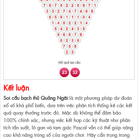
Kết luận
Soi cầu bạch thủ Quảng Ngãi
là một phương pháp dự đoán
xổ số khá phổ biến, dựa trên việc phân tích thống kê các kết
quả quay thưởng trước đó. Mặc dù không thể đảm bảo
100% chính xác, nhưng việc kết hợp các kỹ thuật như phân
tích tần suất, lô gan và tam giác Pascal vẫn có thể giúp nâng
cao khả năng trúng số của người chơi. Hãy cẩn trọng trong