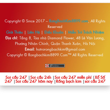
Copyright © Since 2017 –
RongBachKim8899.com
, All Rights
Reserved
Giới Thiệu
|
Liên Hệ
|
Điều Khoản
|
Miễn Trừ Trách Nhiệm
Địa chỉ:
Tầng 8, Tòa nhà Diamond Flower, 48 Lê Văn Lương,
Phường Nhân Chính, Quận Thanh Xuân, Hà Nội
Email:
hotrorongbachkim@gmail.com
Copyright © Rongbachkim8899.Com™ All Rights Reserved
Soi cầu 247
|
Soi cầu 24h
|
Soi cầu 247 miễn phí
|
Xổ Số
247
|
Soi cầu 247 hôm nay
|
Rồng bạch kim
|
soi cầu 247