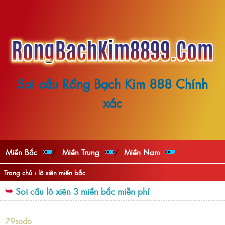
Soi cầu Rồng Bạch Kim 888 Chính
xác
/
/
Miền Bắc
Miền Trung
Miền Nam
Trang chủ
›
lô xiên miền bắc
Soi cầu lô xiên 3 miền bắc miễn phí
79sodo