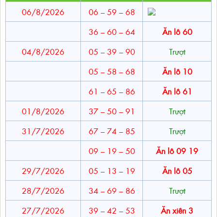
06/8/2026
06 – 59 – 68
36 – 60 – 64
Ăn lô 60
04/8/2026
05 – 39 – 90
Trượt
05 – 58 – 68
Ăn lô 10
61 – 65 – 86
Ăn lô 61
01/8/2026
37 – 50 – 91
Trượt
31/7/2026
67 – 74 – 85
Trượt
09 – 19 – 50
Ăn lô 09 19
29/7/2026
05 – 13 – 19
Ăn lô 05
28/7/2026
34 – 69 – 86
Trượt
27/7/2026
39 – 42 – 53
Ăn xiên 3