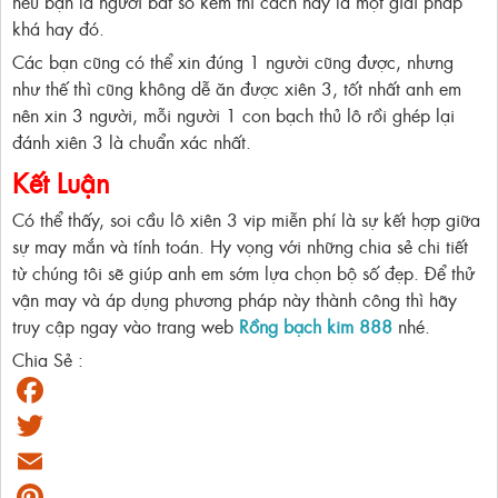
nếu bạn là người bắt số kém thì cách này là một giải pháp
khá hay đó.
Các bạn cũng có thể xin đúng 1 người cũng được, nhưng
như thế thì cũng không dễ ăn được xiên 3, tốt nhất anh em
nên xin 3 người, mỗi người 1 con bạch thủ lô rồi ghép lại
đánh xiên 3 là chuẩn xác nhất.
Kết Luận
Có thể thấy, soi cầu lô xiên 3 vip miễn phí là sự kết hợp giữa
sự may mắn và tính toán. Hy vọng với những chia sẻ chi tiết
từ chúng tôi sẽ giúp anh em sớm lựa chọn bộ số đẹp. Để thử
vận may và áp dụng phương pháp này thành công thì hãy
truy cập ngay vào trang web
Rồng bạch kim 888
nhé.
Chia Sẻ :
Facebook
Twitter
Email