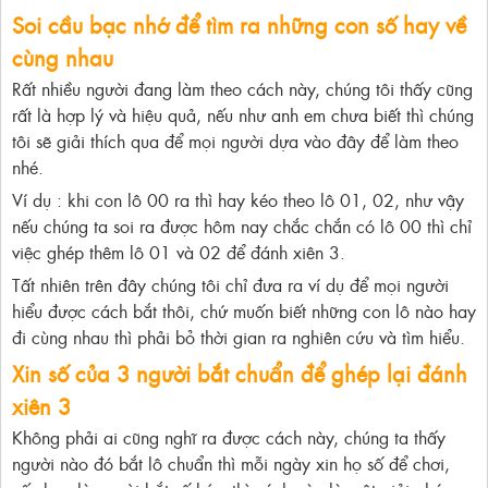
Soi cầu bạc nhớ để tìm ra những con số hay về
cùng nhau
Rất nhiều người đang làm theo cách này, chúng tôi thấy cũng
rất là hợp lý và hiệu quả, nếu như anh em chưa biết thì chúng
tôi sẽ giải thích qua để mọi người dựa vào đây để làm theo
nhé.
Ví dụ : khi con lô 00 ra thì hay kéo theo lô 01, 02, như vậy
nếu chúng ta soi ra được hôm nay chắc chắn có lô 00 thì chỉ
việc ghép thêm lô 01 và 02 để đánh xiên 3.
Tất nhiên trên đây chúng tôi chỉ đưa ra ví dụ để mọi người
hiểu được cách bắt thôi, chứ muốn biết những con lô nào hay
đi cùng nhau thì phải bỏ thời gian ra nghiên cứu và tìm hiểu.
Xin số của 3 người bắt chuẩn để ghép lại đánh
xiên 3
Không phải ai cũng nghĩ ra được cách này, chúng ta thấy
người nào đó bắt lô chuẩn thì mỗi ngày xin họ số để chơi,