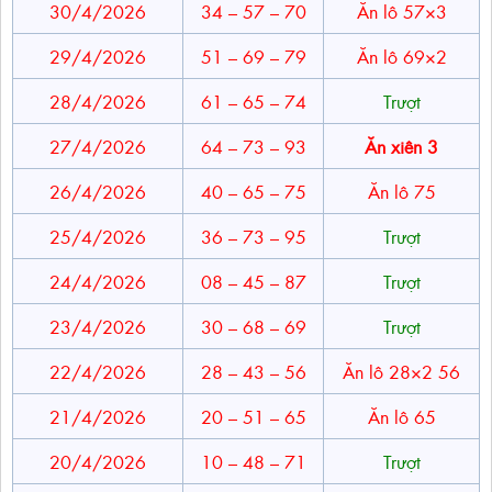
30/4/2026
34 – 57 – 70
Ăn lô 57×3
29/4/2026
51 – 69 – 79
Ăn lô 69×2
28/4/2026
61 – 65 – 74
Trượt
27/4/2026
64 – 73 – 93
Ăn xiên 3
26/4/2026
40 – 65 – 75
Ăn lô 75
25/4/2026
36 – 73 – 95
Trượt
24/4/2026
08 – 45 – 87
Trượt
23/4/2026
30 – 68 – 69
Trượt
22/4/2026
28 – 43 – 56
Ăn lô 28×2 56
21/4/2026
20 – 51 – 65
Ăn lô 65
20/4/2026
10 – 48 – 71
Trượt