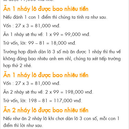
Ăn 1 nháy lô được bao nhiêu tiền
Nếu đánh 1 con 1 điểm thì chúng ta tính ra như sau.
Vốn : 27 x 3 = 81,000 vnđ.
Ăn 1 nháy sẽ thu về: 1 x 99 = 99,000 vnđ.
Trừ vốn, lời: 99 – 81 = 18,000 vnđ.
Trường hợp đành dàn lô 3 số mà ăn được 1 nháy thì thu về
không đáng bao nhiêu anh em nhỉ, chúng ta xét tiếp trường
hợp thứ 2 nhé.
Ăn 1 nháy lô được bao nhiêu tiền
Vốn : 27 x 3 = 81,000 vnđ.
Ăn 2 nháy sẽ thu về: 2 x 99 = 198,000 vnđ.
Trừ vốn, lời: 198 – 81 = 117,000 vnđ.
Ăn 2 nháy lô được bao nhiêu tiền
Nếu như ăn 2 nháy lô khi chơi dàn lô 3 con số, mỗi con 1
điểm thì lời như sau.