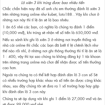
Lô xiên 3 khi trúng đươc bao nhiêu tiền
Chắc chắn hiện nay đã số anh chị em thường đánh lô xiên 3
trên những trang online như kubet, loto188…Vậy khi chơi ở
những nơi này thì tỉ lệ ăn sẽ là bao nhiêu.
1 ăn 65 nhé các bạn, có nghĩa là chúng ta đánh 1 điểm
(10,000 vnđ), khi trúng sẽ nhận về số tiền là 650,000 vnđ.
Nếu so sánh khi ghi lô xiên 3 ở những nơi truyền thống và
nhà cái online thì chắc các bạn đã biết tỉ lệ chênh lệch như
thế nào rồi nhỉ, ở những nơi ghi thông thường thì tỉ lệ ăn sẽ là
1 : 400, vậy thì tại sao chúng ta không đăng ký 1 tài khoan
trên những trang online mà chơi để nhận được số tiền thưởng
cao hơn.
Ngoài ra chúng ta có thể kết hợp đánh dàn lô 3 con số Sẽ
có nhiều trường hợp khác nhau và số tiền ăn được cũng khác
nhau, sau đây chúng tôi sẽ đưa ra 1 số trường hợp hay gặp
khi đánh dàn lô 3 con này.
Chúng ta sẽ áp dụng với khi ghi 1 điểm lô 27,000 vnđ và ăn
sẽ được 99,000 vnđ nhé.