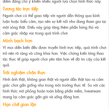
điểm đáng chú ý khiến nhiều người lựa chọn hình thức này.
Tương tác trực tiếp
Người chơi có thể giao tiếp với người dẫn thông qua bình
luận hoặc biểu cảm, tạo nên sự kết nối như đang tham gia tại
một sòng thật. Điều này giúp tăng thêm phần hứng thú và
cảm giác nhập vai trong quá trình chơi.
Minh bạch hơn
Vì mọi diễn biến đều được truyền hình trực tiếp, quá trình chơi
trở nên rõ ràng và công khai hơn. Việc chứng kiến từng thao
tác thực tế giúp người chơi yên tâm hơn về độ tin cậy của kết
quả.
Trải nghiệm chân thực
Hình ảnh thật, không gian thật và người dẫn thật tạo ra cảm
giác chơi gần giống như trong môi trường thực tế. So với các
hình thức mô phỏng hoàn toàn bằng phần mềm, livestream
mang lại cảm giác gần gũi và sống động hơn.
Hạn chế gian lận