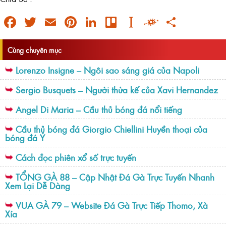
Facebook
Twitter
Email
Pinterest
LinkedIn
Trello
Instapaper
Folkd
Share
Cùng chuyên mục
Lorenzo Insigne – Ngôi sao sáng giá của Napoli
Sergio Busquets – Người thừa kế của Xavi Hernandez
Angel Di Maria – Cầu thủ bóng đá nổi tiếng
Cầu thủ bóng đá Giorgio Chiellini Huyền thoại của
bóng đá Ý
Cách đọc phiên xổ số trực tuyến
TỔNG GÀ 88 – Cập Nhật Đá Gà Trực Tuyến Nhanh
Xem Lại Dễ Dàng
VUA GÀ 79 – Website Đá Gà Trực Tiếp Thomo, Xà
Xía