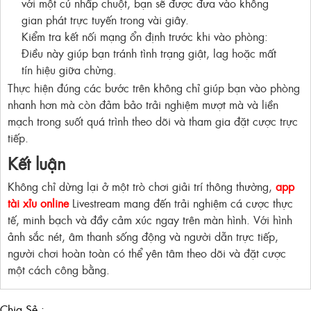
với một cú nhấp chuột, bạn sẽ được đưa vào không
gian phát trực tuyến trong vài giây.
Kiểm tra kết nối mạng ổn định trước khi vào phòng:
Điều này giúp bạn tránh tình trạng giật, lag hoặc mất
tín hiệu giữa chừng.
Thực hiện đúng các bước trên không chỉ giúp bạn vào phòng
nhanh hơn mà còn đảm bảo trải nghiệm mượt mà và liền
mạch trong suốt quá trình theo dõi và tham gia đặt cược trực
tiếp.
Kết luận
Không chỉ dừng lại ở một trò chơi giải trí thông thường,
app
tài xỉu online
Livestream mang đến trải nghiệm cá cược thực
tế, minh bạch và đầy cảm xúc ngay trên màn hình. Với hình
ảnh sắc nét, âm thanh sống động và người dẫn trực tiếp,
người chơi hoàn toàn có thể yên tâm theo dõi và đặt cược
một cách công bằng.
Chia Sẻ :