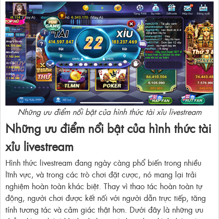
Những ưu điểm nổi bật của hình thức tài xỉu livestream
Những ưu điểm nổi bật của hình thức tài
xỉu livestream
Hình thức livestream đang ngày càng phổ biến trong nhiều
lĩnh vực, và trong các trò chơi đặt cược, nó mang lại trải
nghiệm hoàn toàn khác biệt. Thay vì thao tác hoàn toàn tự
động, người chơi được kết nối với người dẫn trực tiếp, tăng
tính tương tác và cảm giác thật hơn. Dưới đây là những ưu