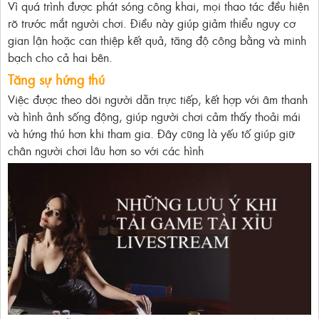
Vì quá trình được phát sóng công khai, mọi thao tác đều hiện
rõ trước mắt người chơi. Điều này giúp giảm thiểu nguy cơ
gian lận hoặc can thiệp kết quả, tăng độ công bằng và minh
bạch cho cả hai bên.
Tăng sự hứng thú
Việc được theo dõi người dẫn trực tiếp, kết hợp với âm thanh
và hình ảnh sống động, giúp người chơi cảm thấy thoải mái
và hứng thú hơn khi tham gia. Đây cũng là yếu tố giúp giữ
chân người chơi lâu hơn so với các hình