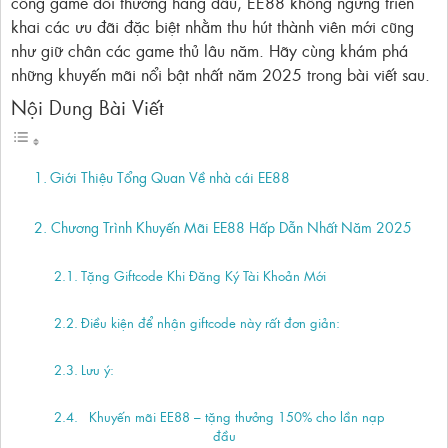
cổng game đổi thưởng hàng đầu, EE88 không ngừng triển
khai các ưu đãi đặc biệt nhằm thu hút thành viên mới cũng
như giữ chân các game thủ lâu năm. Hãy cùng khám phá
những khuyến mãi nổi bật nhất năm 2025 trong bài viết sau.
Nội Dung Bài Viết
Giới Thiệu Tổng Quan Về nhà cái EE88
Chương Trình Khuyến Mãi EE88 Hấp Dẫn Nhất Năm 2025
Tặng Giftcode Khi Đăng Ký Tài Khoản Mới
Điều kiện để nhận giftcode này rất đơn giản:
Lưu ý:
Khuyến mãi EE88 – tặng thưởng 150% cho lần nạp
đầu