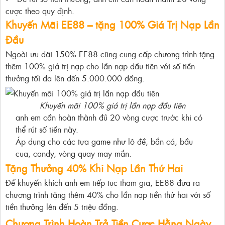
cược theo quy định.
Khuyến Mãi EE88 – tặng 100% Giá Trị Nạp Lần
Đầu
Ngoài ưu đãi 150% EE88 cũng cung cấp chương trình tặng
thêm 100% giá trị nạp cho lần nạp đầu tiên với số tiền
thưởng tối đa lên đến 5.000.000 đồng.
Khuyến mãi 100% giá trị lần nạp đầu tiên
anh em cần hoàn thành đủ 20 vòng cược trước khi có
thể rút số tiền này.
Áp dụng cho các tựa game như lô đề, bắn cá, bầu
cua, candy, vòng quay may mắn.
Tặng Thưởng 40% Khi Nạp Lần Thứ Hai
Để khuyến khích anh em tiếp tục tham gia, EE88 đưa ra
chương trình tặng thêm 40% cho lần nạp tiền thứ hai với số
tiền thưởng lên đến 5 triệu đồng.
Chương Trình Hoàn Trả Tiền Cược Hằng Ngày