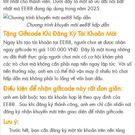
tốt nhất cho thành viên. Dưới đây là một số ưu đãi nổi bật
nhất mà EE88 đang áp dụng trong năm 2025.
Chương trình khuyến mãi ee88 hấp dẫn
Tặng Giftcode Khi Đăng Ký Tài Khoản Mới
Ngay khi tạo tài khoản tại EE88, người chơi sẽ được nhận
ngay giftcode trị giá 100.000 VNĐ. Đây là một trong những
ưu đãi thiết thực giúp người chơi mới có cơ hội khám phá
các trò chơi mà không cần phải nạp tiền ngay lập tức. Với số
tiền thưởng này, anh em có thể thử vận may ở nhiều trò chơi
hấp dẫn mà không phải lo lắng về vốn ban đầu.
Điều kiện để nhận giftcode này rất đơn giản:
anh em bắt buộc tạo tài khoản hợp lệ theo quy định của
EE88.. Sau khi đăng ký thành công, anh em chỉ cần nhấn nút
đăng ký nhận khuyến mãi trên giao diện để nhận giftcode.
Lưu ý:
Trước hết, bạn cần đăng ký một tài khoản trên nền tảng